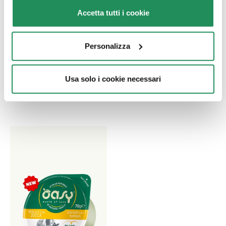
Accetta tutti i cookie
LIFESTAGE • Adult
GRAIN FREE
Sterilized Pollo
FORMULA • Adult
Personalizza
Pesce
Alimento completo per
gatti adulti castrati o
Alimento completo per
sterilizzati
gatti adulti. Prodotto
Usa solo i cookie necessari
senza cereali.