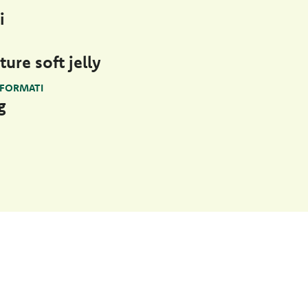
i
ture soft jelly
 FORMATI
g