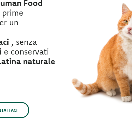
Human Food
 prime
per un
.
aci
, senza
i e conservati
latina naturale
TATTACI