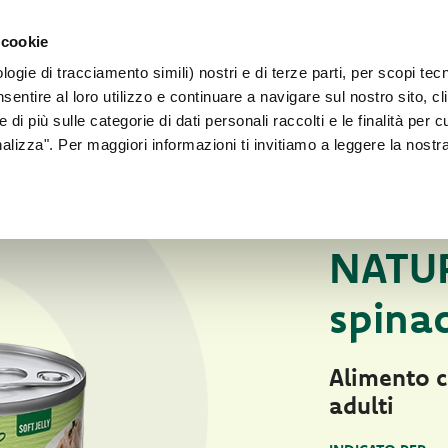
PER CANI 
 cookie
Faq
Contatti
Sei un allevatore?
ogie di tracciamento simili) nostri e di terze parti, per scopi tec
IL NOSTRO MONDO
PER IL TUO CANE
PER IL TUO GATT
sentire al loro utilizzo e continuare a navigare sul nostro sito, cl
 di più sulle categorie di dati personali raccolti e le finalità per 
onalizza". Per maggiori informazioni ti invitiamo a leggere la nostr
Per il tuo gatto
CIBO UMIDO NATUR
NATUR
spinac
Alimento c
adulti