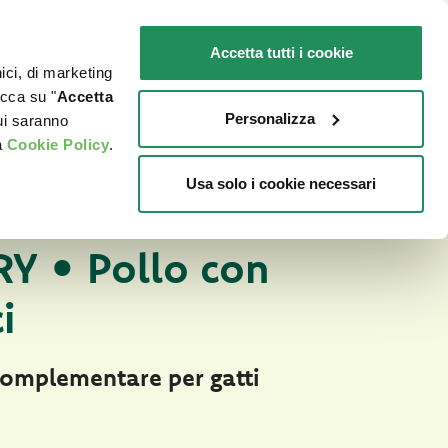
IT
SENSIBILI
Promo in negozio
Accetta tutti i cookie
nici, di marketing
O
DOVE ACQUISTARE
PET NEWS
icca su "
Accetta
Personalizza
cui saranno
a
Cookie Policy
.
Usa solo i cookie necessari
Natury Soft Jelly
ALE PER GATTI IN SOFT JELLY
Y • Pollo con
i
omplementare per gatti