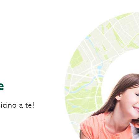
e
icino a te!