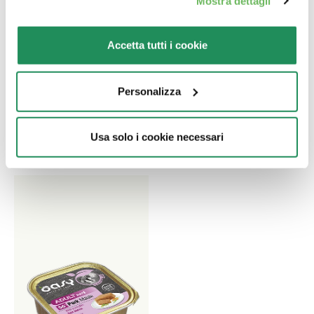
Mostra dettagli
LIFESTAGE • Adult
GRAIN FREE
Accetta tutti i cookie
Sterilized Tacchino
FORMULA • Adult
Pesce
Alimento completo per
gatti adulti castrati o
Personalizza
Alimento completo per
sterilizzati
gatti adulti. Prodotto
senza cereali.
Usa solo i cookie necessari