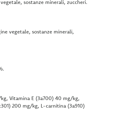
 vegetale, sostanze minerali, zuccheri.
gine vegetale, sostanze minerali,
%.
I/kg, Vitamina E (3a700) 40 mg/kg,
c301) 200 mg/kg, L-carnitina (3a910)