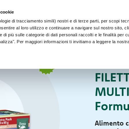
PER CANI 
 cookie
Faq
Contatti
Sei un allevatore?
ogie di tracciamento simili) nostri e di terze parti, per scopi tec
IL NOSTRO MONDO
PER IL TUO CANE
PER IL TUO GATT
sentire al loro utilizzo e continuare a navigare sul nostro sito, cl
 di più sulle categorie di dati personali raccolti e le finalità per 
onalizza". Per maggiori informazioni ti invitiamo a leggere la nostr
Per il tuo gatto
CIBO UMIDO PER 
FILET
MULTI
Formu
Alimento c