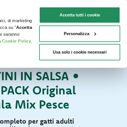
IT
SENSIBILI
Promo in negozio
Accetta tutti i cookie
nici, di marketing
O
DOVE ACQUISTARE
PET NEWS
icca su "
Accetta
Personalizza
cui saranno
a
Cookie Policy
.
Usa solo i cookie necessari
GATTI
TINI IN SALSA •
PACK Original
la Mix Pesce
ompleto per gatti adulti