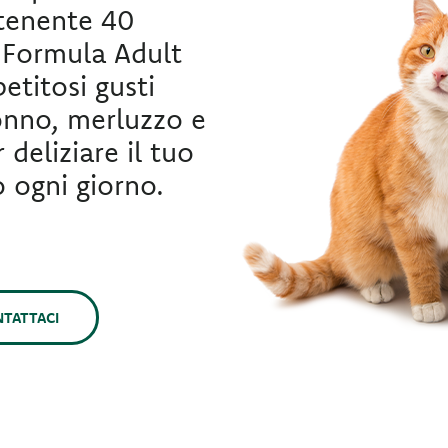
tenente 40
l Formula Adult
petitosi gusti
onno, merluzzo e
 deliziare il tuo
o ogni giorno.
TATTACI