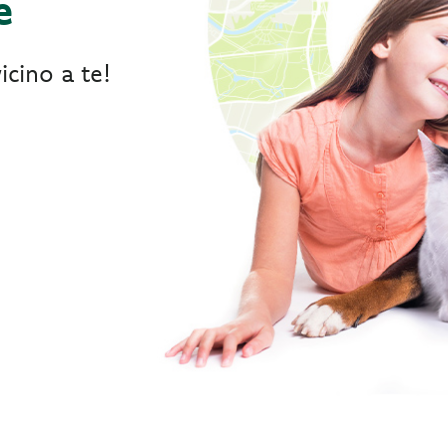
e
icino a te!