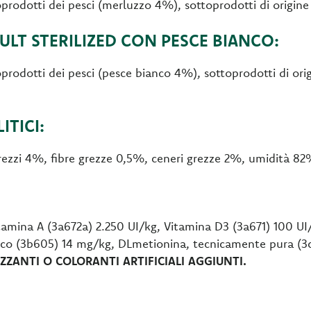
toprodotti dei pesci (merluzzo 4%), sottoprodotti di origine
LT STERILIZED CON PESCE BIANCO:
toprodotti dei pesci (pesce bianco 4%), sottoprodotti di ori
TICI:
grezzi 4%, fibre grezze 0,5%, ceneri grezze 2%, umidità 82
amina A (3a672a) 2.250 UI/kg, Vitamina D3 (3a671) 100 U
nco (3b605) 14 mg/kg, DLmetionina, tecnicamente pura (3
ZANTI O COLORANTI ARTIFICIALI AGGIUNTI.