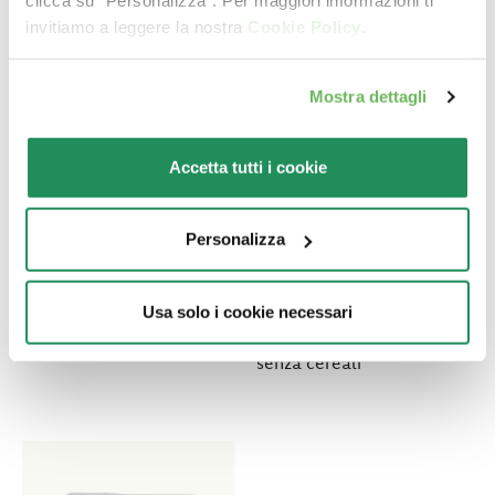
clicca su "Personalizza". Per maggiori informazioni ti
invitiamo a leggere la nostra
Cookie Policy
.
Mostra dettagli
Accetta tutti i cookie
MORE LOVE •
GRAIN FREE
Tonno con Sogliola
FORMULA • Adult
Personalizza
Sterilized Maiale
Alimento complementare
per gatti adulti
Alimento completo per
Usa solo i cookie necessari
gatti adulti castrati o
sterilizzati. Prodotto
senza cereali