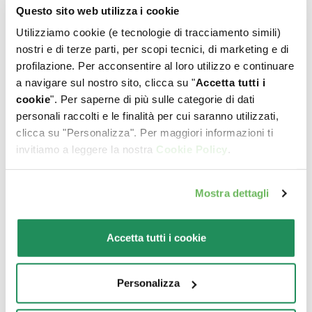
Questo sito web utilizza i cookie
Quale sarà il suo
Utilizziamo cookie (e tecnologie di tracciamento simili)
nostri e di terze parti, per scopi tecnici, di marketing e di
preferito?
profilazione. Per acconsentire al loro utilizzo e continuare
a navigare sul nostro sito, clicca su "
Accetta tutti i
cookie
". Per saperne di più sulle categorie di dati
Scopri le nostre migliori proposte per il tuo pet
personali raccolti e le finalità per cui saranno utilizzati,
clicca su "Personalizza". Per maggiori informazioni ti
invitiamo a leggere la nostra
Cookie Policy
.
Mostra dettagli
Accetta tutti i cookie
Personalizza