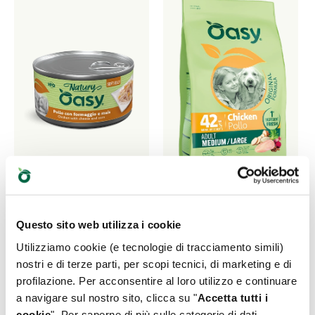
Questo sito web utilizza i cookie
NATURY • Pollo con
ORIGINAL FORMULA
Utilizziamo cookie (e tecnologie di tracciamento simili)
formaggio e mais
• Adult
nostri e di terze parti, per scopi tecnici, di marketing e di
Medium/Large Pollo
Alimento complementare
profilazione. Per acconsentire al loro utilizzo e continuare
per cani
a navigare sul nostro sito, clicca su "
Accetta tutti i
Alimento completo per
cani adulti di taglia media
cookie
". Per saperne di più sulle categorie di dati