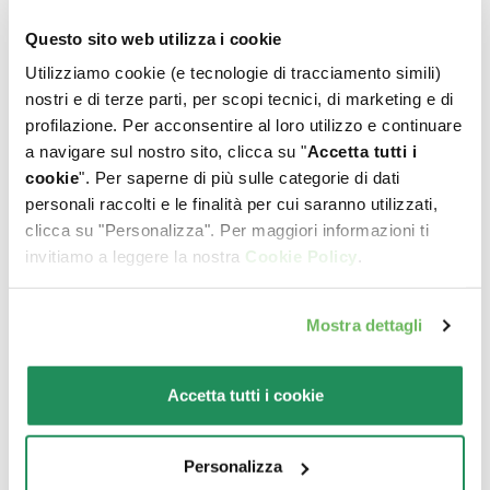
Questo sito web utilizza i cookie
Utilizziamo cookie (e tecnologie di tracciamento simili)
nostri e di terze parti, per scopi tecnici, di marketing e di
profilazione. Per acconsentire al loro utilizzo e continuare
a navigare sul nostro sito, clicca su "
Accetta tutti i
GRAIN FREE
ONE ANIMAL
cookie
". Per saperne di più sulle categorie di dati
FORMULA • Adult
PROTEIN • Adult
personali raccolti e le finalità per cui saranno utilizzati,
Medium/Large
Small/Mini Salmone
clicca su "Personalizza". Per maggiori informazioni ti
Pesce
invitiamo a leggere la nostra
Cookie Policy
.
Alimento completo per
cani adulti di taglia
Alimento completo per
piccola di un anno o più
cani adulti di taglia media
Mostra dettagli
e grande di un anno o più.
Prodotto senza cereali
Accetta tutti i cookie
Personalizza