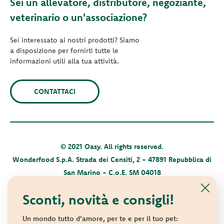
Sei un allevatore, distributore, negoziante,
veterinario o un'associazione?
Sei interessato ai nostri prodotti? Siamo
a disposizione per fornirti tutte le
informazioni utili alla tua attività.
CONTATTACI
© 2021 Oasy. All rights reserved.
Wonderfood S.p.A. Strada dei Censiti, 2 - 47891 Repubblica di
San Marino - C.o.E. SM 04018
Privacy policy
-
Cookie policy
-
Sitemap
Sconti, novità e consigli!
Un mondo tutto d'amore, per te e per il tuo pet: