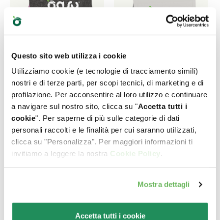
Questo sito web utilizza i cookie
Utilizziamo cookie (e tecnologie di tracciamento simili)
nostri e di terze parti, per scopi tecnici, di marketing e di
profilazione. Per acconsentire al loro utilizzo e continuare
a navigare sul nostro sito, clicca su "
Accetta tutti i
cookie
". Per saperne di più sulle categorie di dati
personali raccolti e le finalità per cui saranno utilizzati,
clicca su "Personalizza". Per maggiori informazioni ti
GRAIN FREE
ONE ANIMAL
invitiamo a leggere la nostra
Cookie Policy
.
FORMULA • Adult
PROTEIN • Adult
Medium/Large
Small/Mini Maiale
Mostra dettagli
Maiale
Alimento completo per
cani adulti di taglia
Alimento completo per
piccola di un anno o più
Accetta tutti i cookie
cani adulti di taglia media