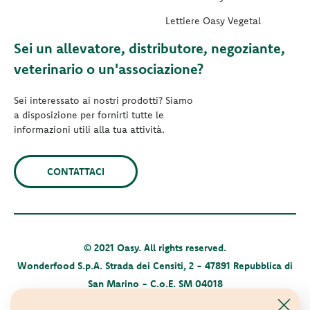
Lettiere Oasy Vegetal
Sei un allevatore, distributore, negoziante,
veterinario o un'associazione?
Sei interessato ai nostri prodotti? Siamo
a disposizione per fornirti tutte le
informazioni utili alla tua attività.
CONTATTACI
© 2021 Oasy. All rights reserved.
Wonderfood S.p.A. Strada dei Censiti, 2 - 47891 Repubblica di
San Marino - C.o.E. SM 04018
Privacy policy
-
Cookie policy
-
Sitemap