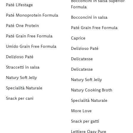
Bocconcini in salsa Superior
Paté Lifestage
Formula
Paté Monoprotein Formula
Bocconcini in salsa
Paté One Protein
Paté Grain Free Formula
Paté Grain Free Formula
Caprice
Umido Grain Free Formula
Delizioso Paté
Delizioso Paté
Delicatesse
Straccetti in salsa
Delicatesse
Natury Soft Jelly
Natury Soft Jelly
Specialità Naturale
Natury Cooking Broth
Snack per cani
Specialità Naturale
More Love
Snack per gatti
Lettiere Oasy Pure