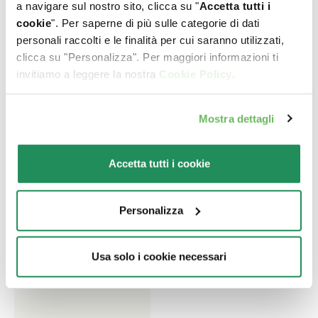
piccola di un anno o più
a navigare sul nostro sito, clicca su "
Accetta tutti i
cani adulti di taglia
cookie
". Per saperne di più sulle categorie di dati
piccola di un anno o più
personali raccolti e le finalità per cui saranno utilizzati,
clicca su "Personalizza". Per maggiori informazioni ti
invitiamo a leggere la nostra
Cookie Policy
.
Mostra dettagli
Accetta tutti i cookie
Personalizza
Usa solo i cookie necessari