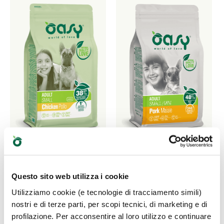
LIFESTAGE • Adult
ONE ANIMAL
Questo sito web utilizza i cookie
Small Pollo
PROTEIN • Adult
Utilizziamo cookie (e tecnologie di tracciamento simili)
Small/Mini Maiale
nostri e di terze parti, per scopi tecnici, di marketing e di
Cibo secco completo per
profilazione. Per acconsentire al loro utilizzo e continuare
cani adulti di taglia
Alimento completo per