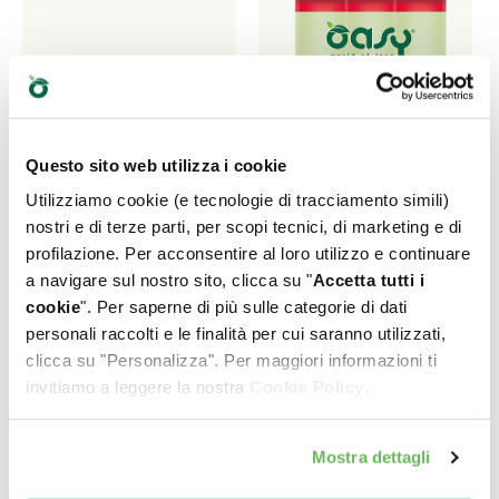
Questo sito web utilizza i cookie
Utilizziamo cookie (e tecnologie di tracciamento simili)
nostri e di terze parti, per scopi tecnici, di marketing e di
profilazione. Per acconsentire al loro utilizzo e continuare
a navigare sul nostro sito, clicca su "
Accetta tutti i
cookie
". Per saperne di più sulle categorie di dati
personali raccolti e le finalità per cui saranno utilizzati,
PATÉ GRAIN FREE
SNACK • Stick con
clicca su "Personalizza". Per maggiori informazioni ti
FORMULA • Adult
Manzo
invitiamo a leggere la nostra
Cookie Policy
.
Manzo con Verdure
Alimento complementare
per cani
Mostra dettagli
Alimento completo per
cani adulti. Prodotto