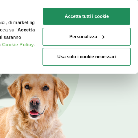
IT
SENSIBILI
Promo in negozio
Accetta tutti i cookie
nici, di marketing
O
DOVE ACQUISTARE
PET NEWS
icca su "
Accetta
Personalizza
cui saranno
a
Cookie Policy
.
Usa solo i cookie necessari