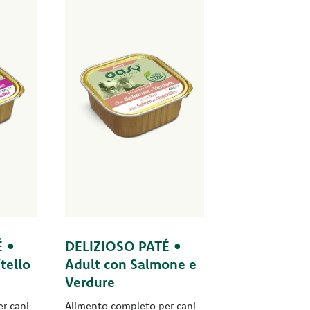
É •
DELIZIOSO PATÉ •
itello
Adult con Salmone e
Verdure
r cani
Alimento completo per cani