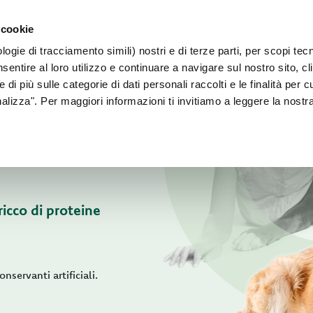
PER CANI 
 cookie
Faq
Contatti
Sei un allevatore?
ogie di tracciamento simili) nostri e di terze parti, per scopi tec
IL NOSTRO MONDO
PER IL TUO CANE
PER IL TUO GATT
sentire al loro utilizzo e continuare a navigare sul nostro sito, cl
 di più sulle categorie di dati personali raccolti e le finalità per 
onalizza". Per maggiori informazioni ti invitiamo a leggere la nostr
icco di proteine
nservanti artificiali.