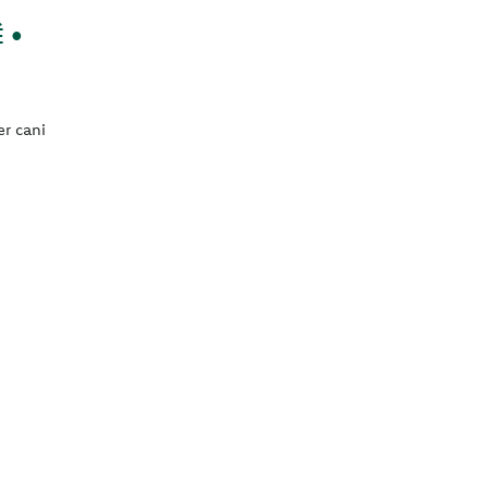
É •
r cani