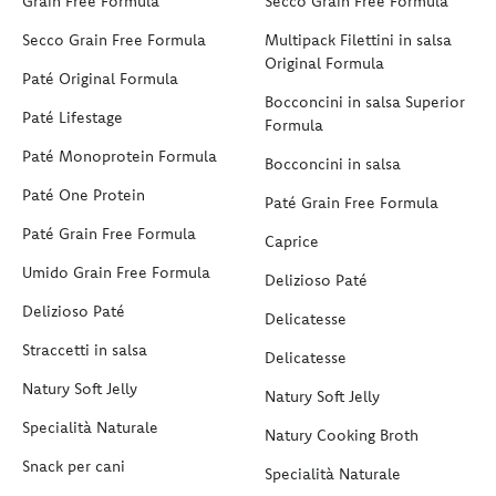
Grain Free Formula
Secco Grain Free Formula
Secco Grain Free Formula
Multipack Filettini in salsa
Original Formula
Paté Original Formula
Bocconcini in salsa Superior
Paté Lifestage
Formula
Paté Monoprotein Formula
Bocconcini in salsa
Paté One Protein
Paté Grain Free Formula
Paté Grain Free Formula
Caprice
Umido Grain Free Formula
Delizioso Paté
Delizioso Paté
Delicatesse
Straccetti in salsa
Delicatesse
Natury Soft Jelly
Natury Soft Jelly
Specialità Naturale
Natury Cooking Broth
Snack per cani
Specialità Naturale