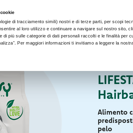
PER CANI 
 cookie
Faq
Contatti
Sei un allevatore?
ogie di tracciamento simili) nostri e di terze parti, per scopi tec
IL NOSTRO MONDO
PER IL TUO CANE
PER IL TUO GATT
sentire al loro utilizzo e continuare a navigare sul nostro sito, cl
 di più sulle categorie di dati personali raccolti e le finalità per 
onalizza". Per maggiori informazioni ti invitiamo a leggere la nostr
Per il tuo gatto
CIBO SECCO PER G
LIFES
Hairba
Alimento c
predisposti
pelo