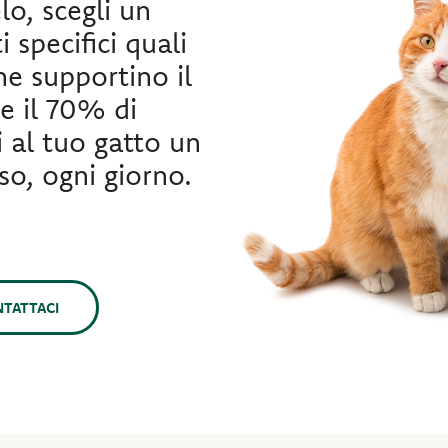
lo, scegli un
 specifici quali
he supportino il
e il 70% di
i al tuo gatto un
so, ogni giorno.
TATTACI