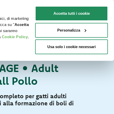
IT
SENSIBILI
Promo in negozio
Accetta tutti i cookie
nici, di marketing
O
DOVE ACQUISTARE
PET NEWS
icca su "
Accetta
Personalizza
cui saranno
a
Cookie Policy
.
Usa solo i cookie necessari
Secco Lifestage
ATTI
TAGE • Adult
ll Pollo
ompleto per gatti adulti
 alla formazione di boli di