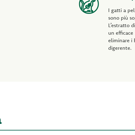
I gatti a pe
sono più so
L’estratto d
un efficace
eliminare i 
digerente.
a