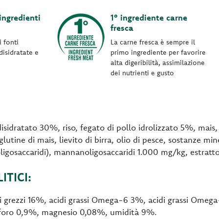
ngredienti
1° ingrediente carne
fresca
 fonti
La carne fresca è sempre il
disidratate e
primo ingrediente per favorire
alta digeribilità, assimilazione
dei nutrienti e gusto
sidratato 30%, riso, fegato di pollo idrolizzato 5%, mais, 
lutine di mais, lievito di birra, olio di pesce, sostanze min
ligosaccaridi), mannanoligosaccaridi 1.000 mg/kg, estratto
TICI:
si grezzi 16%, acidi grassi Omega-6 3%, acidi grassi Omega
osforo 0,9%, magnesio 0,08%, umidità 9%.