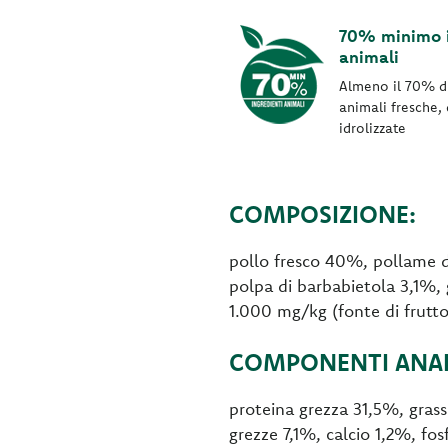
70% minimo i
animali
Almeno il 70% di
animali fresche, 
idrolizzate
COMPOSIZIONE:
pollo fresco 40%, pollame di
polpa di barbabietola 3,1%, g
1.000 mg/kg (fonte di frutto
COMPONENTI ANALI
proteina grezza 31,5%, gras
grezze 7,1%, calcio 1,2%, f