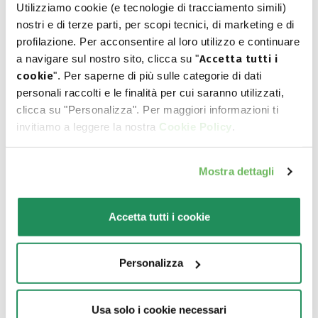
Utilizziamo cookie (e tecnologie di tracciamento simili)
nostri e di terze parti, per scopi tecnici, di marketing e di
profilazione. Per acconsentire al loro utilizzo e continuare
a navigare sul nostro sito, clicca su "
Accetta tutti i
cookie
". Per saperne di più sulle categorie di dati
personali raccolti e le finalità per cui saranno utilizzati,
ONE ANIMAL PROTEIN • Puppy & Junior
clicca su "Personalizza". Per maggiori informazioni ti
invitiamo a leggere la nostra
Cookie Policy
.
Small/Mini Salmone
Alimento completo per cuccioli di taglia piccola fino
a 12 mesi
Mostra dettagli
VAI ALLA SCHEDA PRODOTTO
Accetta tutti i cookie
Personalizza
Usa solo i cookie necessari