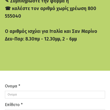
✎ Συμπληρώστε την φόρμα ή
☎ καλέστε τον αριθμό χωρίς χρέωση 800
555040
Ο αριθμός ισχύει για Ιταλία και Σαν Μαρίνο
Δευ-Παρ: 8.30πμ - 12.30μμ, 2 - 6μμ
Ονομα *
Επίθετο *