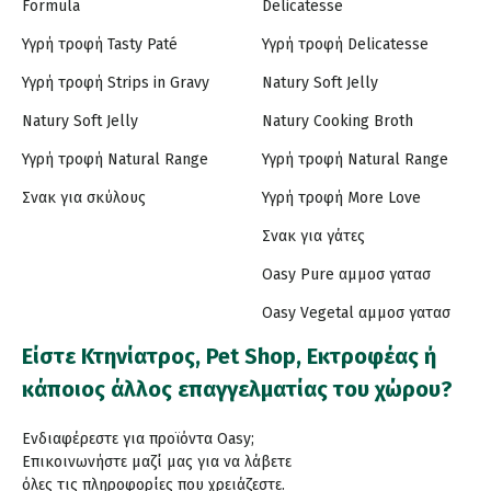
Formula
Delicatesse
Υγρή τροφή Tasty Paté
Υγρή τροφή Delicatesse
Υγρή τροφή Strips in Gravy
Natury Soft Jelly
Natury Soft Jelly
Natury Cooking Broth
Υγρή τροφή Natural Range
Υγρή τροφή Natural Range
Σνακ για σκύλους
Υγρή τροφή More Love
Σνακ για γάτες
Oasy Pure αμμοσ γατασ
Oasy Vegetal αμμοσ γατασ
Είστε Κτηνίατρος, Pet Shop, Εκτροφέας ή
κάποιος άλλος επαγγελματίας του χώρου?
Ενδιαφέρεστε για προϊόντα Oasy;
Επικοινωνήστε μαζί μας για να λάβετε
όλες τις πληροφορίες που χρειάζεστε.