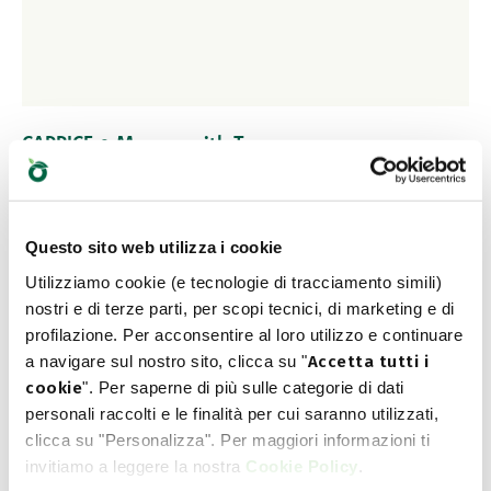
CAPRICE • Mousse with Tuna
Πλήρης τροφή για ενήλικες γάτες
Questo sito web utilizza i cookie
Κομμάτια σε σάλτσα
Utilizziamo cookie (e tecnologie di tracciamento simili)
nostri e di terze parti, per scopi tecnici, di marketing e di
Τέσσερις πλήρεις υγρές τροφές για ενήλικες γάτες με
profilazione. Per acconsentire al loro utilizzo e continuare
46% ζωικά συστατικά και σάλτσα με απαλή υφή. Τα
a navigare sul nostro sito, clicca su "
Accetta tutti i
μικρά κομματάκια κρέατος ή ψαριού προσδίδουν
cookie
". Per saperne di più sulle categorie di dati
εξαιρετική γεύση που θα ικανοποιήσει ακόμη και τις
personali raccolti e le finalità per cui saranno utilizzati,
πιο απαιτητικές γάτες. Διαθέσιμες σε κονσερβάκια των
clicca su "Personalizza". Per maggiori informazioni ti
85g.
invitiamo a leggere la nostra
Cookie Policy
.