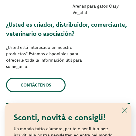
Arenas para gatos Oasy
Vegetal
¿Usted es criador, distribuidor, comerciante,
veterinario o asociación?
¿Usted está interesado en nuestro
productos? Estamos disponibles para
ofrecerle toda la información útil para
su negocio.
CONTÁCTENOS
Sconti, novità e consigli!
© 2021 Oasy. Todos los derechos reservados.
Wonderfood S.p.A. Strada dei Censiti, 2 - 47891 Repubblica di
Un mondo tutto d'amore, per te e per il tuo pet:
San Marino - C.o.E. SM 04018
iscriviti alla nostra newsletter, ed entra nel mondo