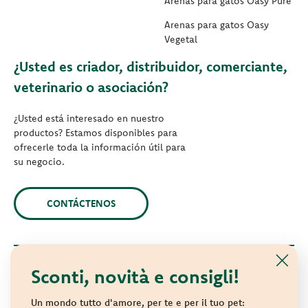
Arenas para gatos Oasy Pure
Arenas para gatos Oasy
Vegetal
¿Usted es criador, distribuidor, comerciante,
veterinario o asociación?
¿Usted está interesado en nuestro
productos? Estamos disponibles para
ofrecerle toda la información útil para
su negocio.
CONTÁCTENOS
Sconti, novità e consigli!
© 2021 Oasy. Todos los derechos reservados.
Wonderfood S.p.A. Strada dei Censiti, 2 - 47891 Repubblica di
Un mondo tutto d'amore, per te e per il tuo pet: