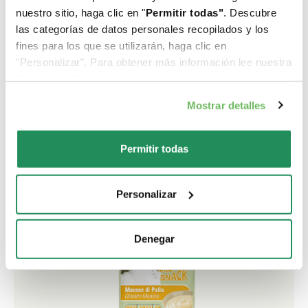
nuestro sitio, haga clic en "
Permitir todas"
. Descubre
las categorías de datos personales recopilados y los
Creamy Snack
fines para los que se utilizarán, haga clic en
"Personalizar". Para obtener más información lee nuestra
Politica de Cookie
.
Mousses cremosos listos para servir en el bol o
directamente del práctico stick monodosis. Contienen
Mostrar detalles
un 28% de ingredientes animales. El alto contenido de
proteínas favorece el bienestar general del gato.
Permitir todas
Personalizar
Denegar