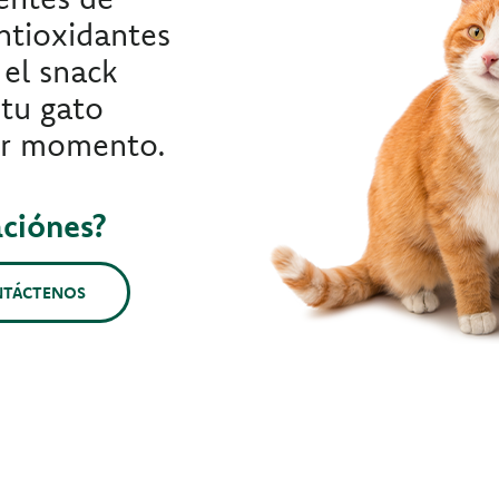
ntioxidantes
 el snack
 tu gato
ier momento.
aciónes?
NTÁCTENOS