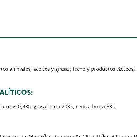
tos animales, aceites y grasas, leche y productos lácteos,
LÍTICOS:
s brutas 0,8%, grasa bruta 20%, ceniza bruta 8%.
Vitamina E: 79 mg/kg, Vitamina A: 2.100 IU/kg, Vitamina D