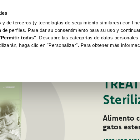
ies
 y de terceros (y tecnologías de seguimiento similares) con fine
WORLD OF LOVE
PARA TU PERRO
n de perfiles. Para dar su consentimiento para su uso y continu
"
Permitir todas"
. Descubre las categorías de datos personales 
tilizarán, haga clic en "Personalizar". Para obtener más informac
Para tu Gato
Pr
PREMIO PARA GAT
TREAT
Steril
Alimento 
gatos este