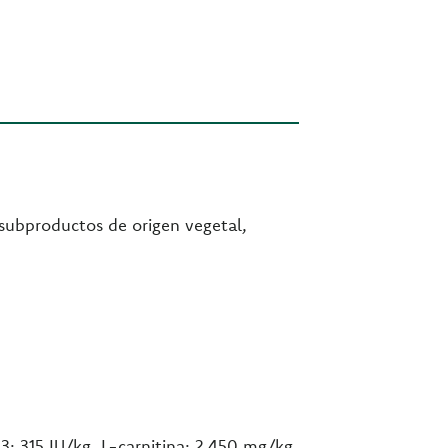
 subproductos de origen vegetal,
3: 315 IU/kg, L-carnitina: 2.450 mg/kg.