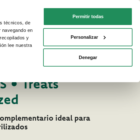
ES
Faq
Contactos
Permitir todas
s técnicos, de
PARA TU GATO
DÓNDE COMPRAR
ar navegando en
Personalizar
recopilados y
ión lee nuestra
Denegar
emios para gatos
OS
S • Treats
ized
complementario ideal para
rilizados