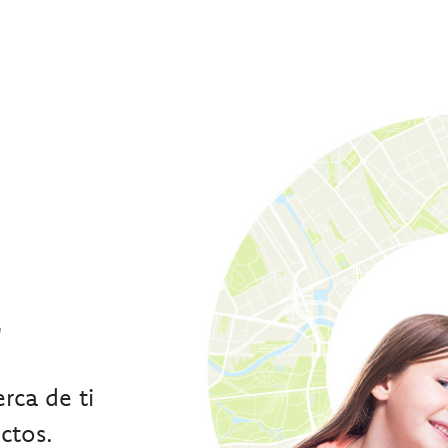
r
rca de ti
ctos.