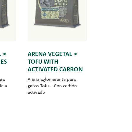
 •
ARENA VEGETAL •
IES
TOFU WITH
ACTIVATED CARBON
ara
Arena aglomerante para
ia a
gatos Tofu – Con carbón
activado