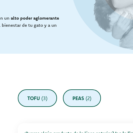
con un
alto poder aglomerante
 bienestar de tu gato y a un
TOFU
(3)
PEAS
(2)