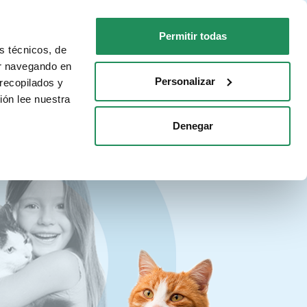
ES
Faq
Contactos
Permitir todas
s técnicos, de
PARA TU GATO
DÓNDE COMPRAR
ar navegando en
Personalizar
recopilados y
ión lee nuestra
Denegar