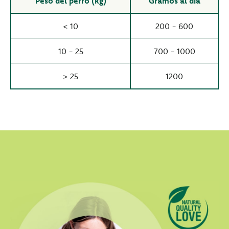
Peso del perro (kg)
Gramos al día
< 10
200 - 600
10 - 25
700 - 1000
> 25
1200