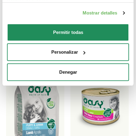
Cual es su favorito?
Politica de Cookie
.
Mostrar detalles
Descubre nuestros mejores productos para tu
mascota
Permitir todas
Personalizar
Denegar