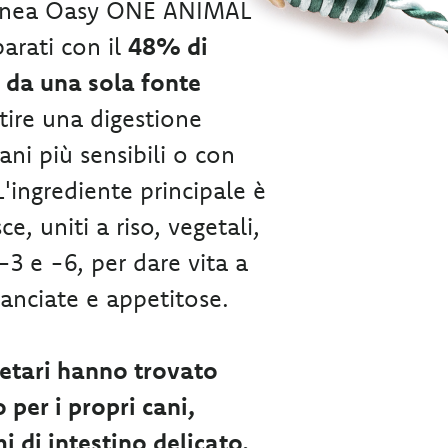
 linea Oasy ONE ANIMAL
arati con il
48% di
i da una sola fonte
tire una digestione
ani più sensibili o con
'ingrediente principale è
, uniti a riso, vegetali,
3 e -6, per dare vita a
ilanciate e appetitose.
ietari hanno trovato
o per i propri cani,
 di intestino delicato,