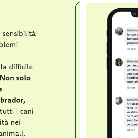
sensibilità
oblemi
a difficile
Non solo
e
abrador,
tutti i cani
ità nei
animali,