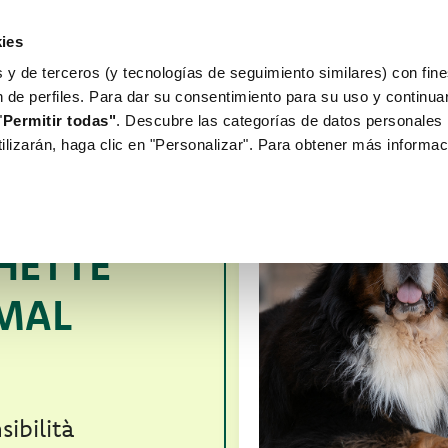
ies
 y de terceros (y tecnologías de seguimiento similares) con fine
WORLD OF LOVE
PARA TU PERRO
n de perfiles. Para dar su consentimiento para su uso y continu
"
Permitir todas"
. Descubre las categorías de datos personales 
tilizarán, haga clic en "Personalizar". Para obtener más informac
 DI
TRILO
HETTE
MAL
sibilità