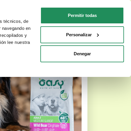
ES
Faq
Contactos
Permitir todas
s técnicos, de
PARA TU GATO
DÓNDE COMPRAR
ar navegando en
Personalizar
recopilados y
ión lee nuestra
Denegar