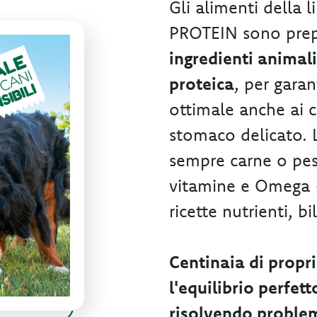
Gli alimenti della
PROTEIN sono prep
ingredienti animal
proteica
, per garan
ottimale anche ai c
stomaco delicato. L
sempre carne o pesce
vitamine e Omega -
ricette nutrienti, b
Centinaia di propr
l'equilibrio perfett
risolvendo problemi