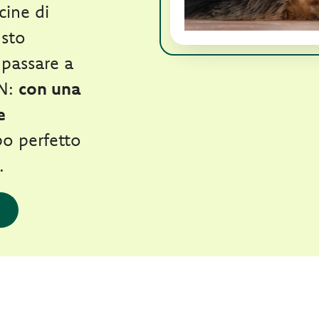
cine di
usto
 passare a
N:
con una
e
ibo perfetto
.