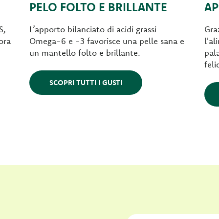
PELO FOLTO E BRILLANTE
AP
S,
L’apporto bilanciato di acidi grassi
Graz
lora
Omega-6 e -3 favorisce una pelle sana e
l'a
un mantello folto e brillante.
pala
feli
SCOPRI TUTTI I GUSTI