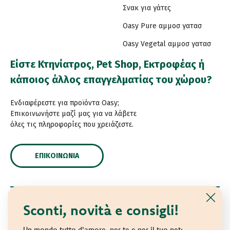
Σνακ για γάτες
Oasy Pure αμμοσ γατασ
Oasy Vegetal αμμοσ γατασ
Είστε Κτηνίατρος, Pet Shop, Εκτροφέας ή
κάποιος άλλος επαγγελματίας του χώρου?
Ενδιαφέρεστε για προϊόντα Oasy;
Επικοινωνήστε μαζί μας για να λάβετε
όλες τις πληροφορίες που χρειάζεστε.
ΕΠΙΚΟΙΝΩΝΊΑ
Sconti, novità e consigli!
© 2021 Oasy. Με επιφύλαξη κάθε νόμιμου δικαιώματος.
Wonderfood S.p.A. Strada dei Censiti, 2 - 47891 Repubblica
Un mondo tutto d'amore, per te e per il tuo pet: