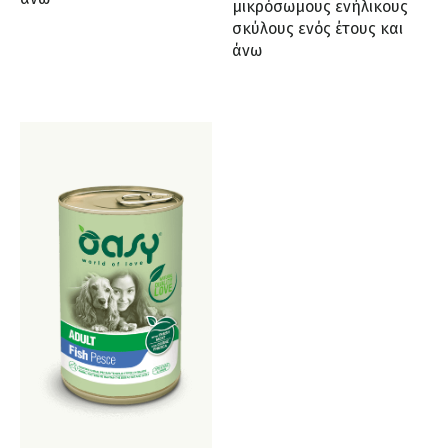
μικρόσωμους ενήλικους
σκύλους ενός έτους και
άνω