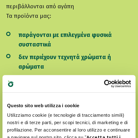
περιβάλλονται από αγάπη
Τα προϊόντα μας:
παράγονται με επιλεγμένα φυσικά
συσταστικά
δεν περιέχουν τεχνητά χρώματα ή
αρώματα
δεν περιλαμβάνουν GMO και σόγια
είναι Cruelty free
Questo sito web utilizza i cookie
Utilizziamo cookie (e tecnologie di tracciamento simili)
ΑΝΑΚΑΛΎΨΤΕ ΤΟΝ WORLD OF LOVE ΜΑΣ
nostri e di terze parti, per scopi tecnici, di marketing e di
profilazione. Per acconsentire al loro utilizzo e continuare
a navigare sul nostro sito, clicca su "
Accetta tutti i