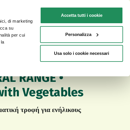
GR
Faq
Επικοινωνία
Accetta tutti i cookie
nici, di marketing
ΓΙΑ ΤΗ ΓΆΤΑ ΣΑΣ
ΣΗΜΕΙΑ ΠΩΛΗΣΗΣ
licca su
Personalizza
nalità per cui
 la
Usa solo i cookie necessari
Υγρή τροφή Natural Range
ΟΦΉ ΣΚΎΛΟΥ
AL RANGE •
with Vegetables
τική τροφή για ενήλικους