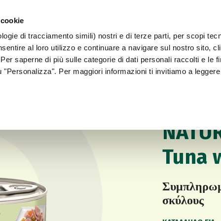
 cookie
ogie di tracciamento simili) nostri e di terze parti, per scopi tec
WORLD OF LOVE
ΓΙΑ ΤΟΝ ΣΚΎΛΟ ΣΑΣ
sentire al loro utilizzo e continuare a navigare sul nostro sito, c
 Per saperne di più sulle categorie di dati personali raccolti e le fi
su "Personalizza". Per maggiori informazioni ti invitiamo a leggere
Για τον σκύλο σας
ΦΥΣΙΚΉ ΥΓΡΉ ΤΡ
NATUR
Tuna 
Συμπληρωμα
σκύλους