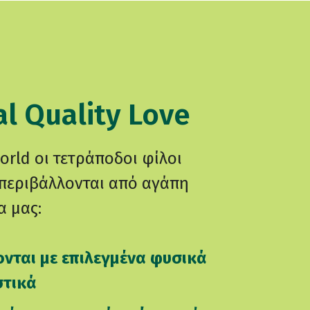
l Quality Love
orld οι τετράποδοι φίλοι
περιβάλλονται από αγάπη
α μας:
νται με επιλεγμένα φυσικά
τικά