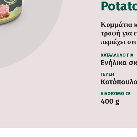
Potat
Κομμάτια 
τροφή για ε
περιέχει σι
ΚΑΤΆΛΛΗΛΟ ΓΙΑ
Ενήλικα σκ
ΓΕΎΣΗ
Κοτόπουλ
ΔΙΑΘΈΣΙΜΟ ΣΕ
400 g