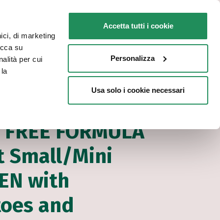
GR
Faq
Επικοινωνία
Accetta tutti i cookie
nici, di marketing
ΓΙΑ ΤΗ ΓΆΤΑ ΣΑΣ
ΣΗΜΕΙΑ ΠΩΛΗΣΗΣ
licca su
Personalizza
nalità per cui
 la
Usa solo i cookie necessari
Υγρή τροφή Grain Free Formula
ΟΥ ΧΩΡΊΣ ΣΙΤΗΡΆ
 FREE FORMULA
t Small/Mini
EN with
oes and