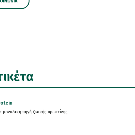
ΚΟΙΝΩΝΊΑ
τικέτα
rotein
α μοναδική πηγή ζωικής πρωτεΐνης