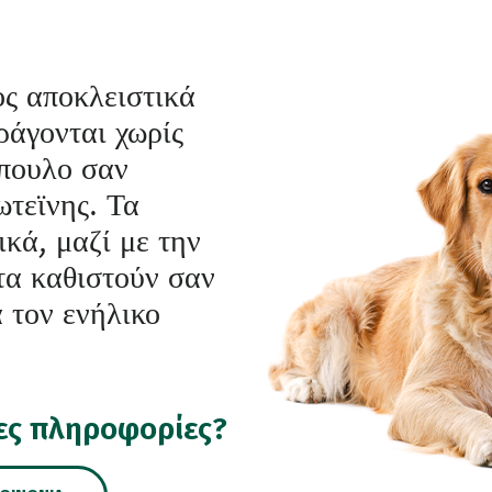
ος αποκλειστικά
ράγονται χωρίς
πουλο σαν
ωτεϊνης. Τα
κά, μαζί με την
τα καθιστούν σαν
α τον ενήλικο
ες πληροφορίες?