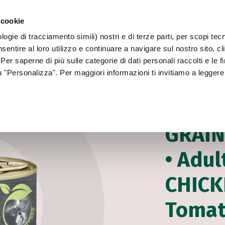
 cookie
ogie di tracciamento simili) nostri e di terze parti, per scopi tec
WORLD OF LOVE
ΓΙΑ ΤΟΝ ΣΚΎΛΟ ΣΑΣ
sentire al loro utilizzo e continuare a navigare sul nostro sito, c
 Per saperne di più sulle categorie di dati personali raccolti e le fi
su "Personalizza". Per maggiori informazioni ti invitiamo a leggere
Για τον σκύλο σας
ΥΓΡΉ ΤΡΟΦΉ ΣΚΎΛ
GRAIN
• Adul
CHICK
Tomat