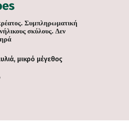
oes
κρέατος. Συμπληρωματική
νήλικους σκύλους. Δεν
τηρά
υλιά, μικρό μέγεθος
ο