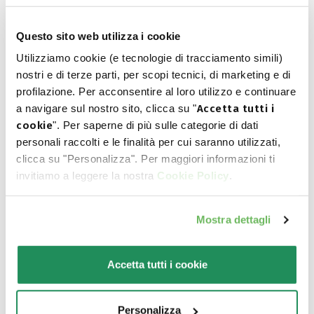
του?
Questo sito web utilizza i cookie
Ανακαλύψτε τα καλύτερα προϊόντα για το
Utilizziamo cookie (e tecnologie di tracciamento simili)
nostri e di terze parti, per scopi tecnici, di marketing e di
κατοικίδιο σας
profilazione. Per acconsentire al loro utilizzo e continuare
a navigare sul nostro sito, clicca su "
Accetta tutti i
cookie
". Per saperne di più sulle categorie di dati
personali raccolti e le finalità per cui saranno utilizzati,
clicca su "Personalizza". Per maggiori informazioni ti
invitiamo a leggere la nostra
Cookie Policy
.
Mostra dettagli
Accetta tutti i cookie
Personalizza