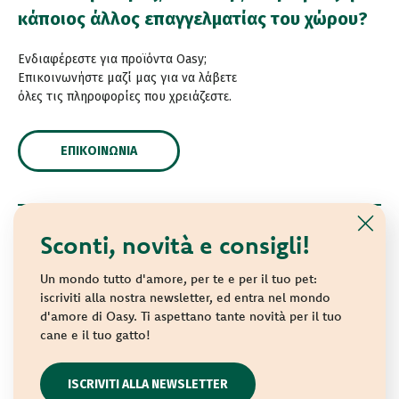
κάποιος άλλος επαγγελματίας του χώρου?
Ενδιαφέρεστε για προϊόντα Oasy;
Επικοινωνήστε μαζί μας για να λάβετε
όλες τις πληροφορίες που χρειάζεστε.
ΕΠΙΚΟΙΝΩΝΊΑ
Sconti, novità e consigli!
© 2021 Oasy. Με επιφύλαξη κάθε νόμιμου δικαιώματος.
Wonderfood S.p.A. Strada dei Censiti, 2 - 47891 Repubblica
Un mondo tutto d'amore, per te e per il tuo pet:
di San Marino - C.o.E. SM 04018
iscriviti alla nostra newsletter, ed entra nel mondo
d'amore di Oasy. Ti aspettano tante novità per il tuo
Privacy policy
-
Cookie policy
-
Sitemap
cane e il tuo gatto!
websolute
ISCRIVITI ALLA NEWSLETTER