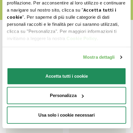
profilazione. Per acconsentire al loro utilizzo e continuare
a navigare sul nostro sito, clicca su "
Accetta tutti i
cookie
". Per saperne di più sulle categorie di dati
personali raccolti e le finalità per cui saranno utilizzati,
clicca su "Personalizza". Per maggiori informazioni ti
invitiamo a leggere la nostra
Cookie Policy
.
Ποιο είναι το αγαπημένο
Mostra dettagli
του?
Accetta tutti i cookie
Ανακαλύψτε τα καλύτερα προϊόντα για το
κατοικίδιο σας
Personalizza
Usa solo i cookie necessari