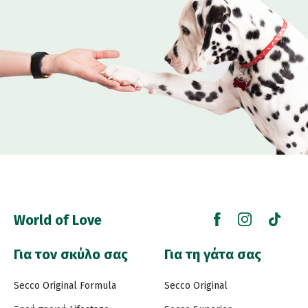
World of Love
Για τον σκύλο σας
Για τη γάτα σας
Secco Original Formula
Secco Original