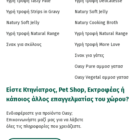
Υγρή τροφή Tasty Paté
Υγρή τροφή Delicatesse
Υγρή τροφή Strips in Gravy
Natury Soft Jelly
Natury Soft Jelly
Natury Cooking Broth
Υγρή τροφή Natural Range
Υγρή τροφή Natural Range
Σνακ για σκύλους
Υγρή τροφή More Love
Σνακ για γάτες
Oasy Pure αμμοσ γατασ
Oasy Vegetal αμμοσ γατασ
Είστε Κτηνίατρος, Pet Shop, Εκτροφέας ή
κάποιος άλλος επαγγελματίας του χώρου?
Ενδιαφέρεστε για προϊόντα Oasy;
Επικοινωνήστε μαζί μας για να λάβετε
όλες τις πληροφορίες που χρειάζεστε.