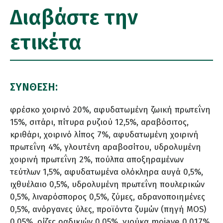
Διαβάστε την
ετικέτα
ΣΥΝΘΕΣΗ:
φρέσκο χοιρινό 20%, αφυδατωμένη ζωική πρωτεΐνη
15%, σιτάρι, πίτυρα ρυζιού 12,5%, αραβόσιτος,
κριθάρι, χοιρινό λίπος 7%, αφυδατωμένη χοιρινή
πρωτεΐνη 4%, γλουτένη αραβοσίτου, υδρολυμένη
χοιρινή πρωτεΐνη 2%, πούλπα αποξηραμένων
τεύτλων 1,5%, αφυδατωμένα ολόκληρα αυγά 0,5%,
ιχθυέλαιο 0,5%, υδρολυμένη πρωτεΐνη πουλερικών
0,5%, λιναρόσπορος 0,5%, ζύμες, αδρανοποιημένες
0,5%, ανόργανες ύλες, προϊόντα ζυμών (πηγή MOS)
0,05%, ρίζες ραδικιών 0,05%, γιούκα mojave 0,017%,