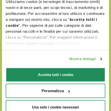
Utilizziamo cookie (e tecnologie di tracciamento simili)
nostri e di terze parti, per scopi tecnici, di marketing e di
Natural Quality Love
profilazione. Per acconsentire al loro utilizzo e continuare
a navigare sul nostro sito, clicca su "
Accetta tutti i
cookie
". Per saperne di più sulle categorie di dati
Στο Oasy World οι τετράποδοι φίλοι μας πάντα
personali raccolti e le finalità per cui saranno utilizzati,
περιβάλλονται από αγάπη
clicca su "Personalizza". Per maggiori informazioni ti
invitiamo a leggere la nostra
Cookie Policy
.
Τα προϊόντα μας:
Mostra dettagli
παράγονται με επιλεγμένα φυσικά
συσταστικά
Accetta tutti i cookie
δεν περιέχουν τεχνητά χρώματα ή
αρώματα
Personalizza
δεν περιλαμβάνουν GMO και σόγια
είναι Cruelty free
Usa solo i cookie necessari