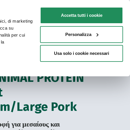
GR
Faq
Επικοινωνία
Accetta tutti i cookie
nici, di marketing
ΓΙΑ ΤΗ ΓΆΤΑ ΣΑΣ
ΣΗΜΕΙΑ ΠΩΛΗΣΗΣ
licca su
Personalizza
nalità per cui
 la
Usa solo i cookie necessari
Ξηρή τροφή One Animal Protein
ΟΠΡΩΤΕΪΚΉ ΣΚΎΛΟΥ
NIMAL PROTEIN
t
m/Large Pork
φή για μεσαίους και