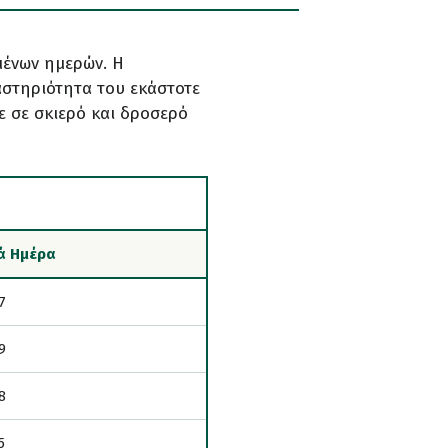
μένων ημερών. Η
αστηριότητα του εκάστοτε
ε σε σκιερό και δροσερό
ά Ημέρα
7
9
8
5