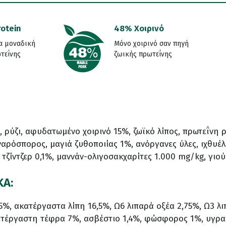
rotein
48% Χοιρινό
α μοναδική
Μόνο χοιρινό σαν πηγή
τεΐνης
ζωικής πρωτεΐνης
 ρύζι, αφυδατωμένο χοιρινό 15%, ζωϊκό λίπος, πρωτεΐνη 
ιναρόσπορος, μαγιά ζυθοποιίας 1%, ανόργανες ύλες, ιχθυέ
τζίντζερ 0,1%, μαννάν-ολιγοσακχαρίτες 1.000 mg/kg, γιο
ΚΑ:
%, ακατέργαστα λίπη 16,5%, Ω6 λιπαρά οξέα 2,75%, Ω3 λι
κατέργαστη τέφρα 7%, ασβέστιο 1,4%, φώσφορος 1%, υγρα