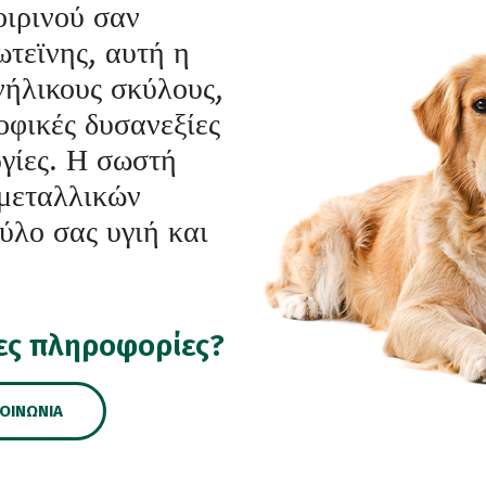
ιρινού σαν
ωτεϊνης, αυτή η
ενήλικους σκύλους,
ροφικές δυσανεξίες
ργίες. Η σωστή
 μεταλλικών
κύλο σας υγιή και
ες πληροφορίες?
ΚΟΙΝΩΝΊΑ