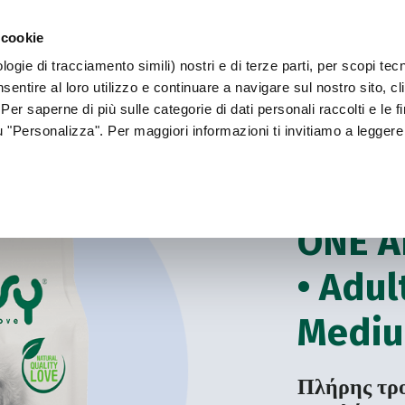
 cookie
ogie di tracciamento simili) nostri e di terze parti, per scopi tec
WORLD OF LOVE
ΓΙΑ ΤΟΝ ΣΚΎΛΟ ΣΑΣ
sentire al loro utilizzo e continuare a navigare sul nostro sito, c
 Per saperne di più sulle categorie di dati personali raccolti e le fi
su "Personalizza". Per maggiori informazioni ti invitiamo a leggere
Για τον σκύλο σας
ΞΗΡΆ ΤΡΟΦΉ ΜΟΝ
ONE A
• Adul
Mediu
Πλήρης τρο