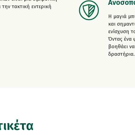
Ανοσοπο
ι την τακτική εντερική
Η μαγιά μπ
και σημαντ
ενίσχυση τ
Όντας ένα 
βοηθάει να
δραστήρια.
τικέτα