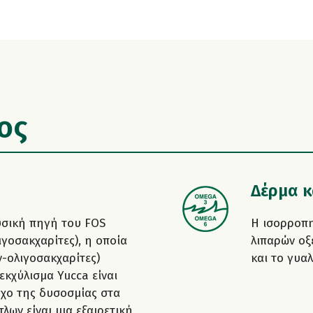
ος
Δέρμα κ
φυσική πηγή του FOS
Η ισορροπη
ιγοσακχαρίτες), η οποία
λιπαρών οξ
ν-ολιγοσακχαρίτες)
και το γυα
εκχύλισμα Yucca είναι
γχο της δυσοσμίας στα
λων είναι μια εξαιρετική