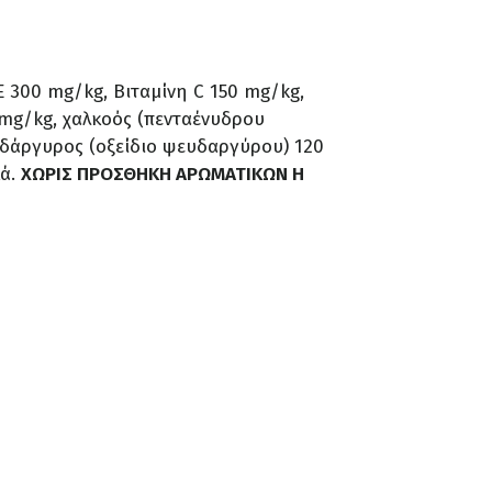
 E 300 mg/kg, Βιταμίνη C 150 mg/kg,
5 mg/kg, χαλκοός (πενταένυδρου
ευδάργυρος (οξείδιο ψευδαργύρου) 120
κά.
ΧΩΡΙΣ ΠΡΟΣΘΗΚΗ ΑΡΩΜΑΤΙΚΩΝ Η