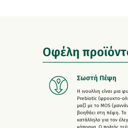
Οφέλη προϊόντ
Σωστή Πέψη
Η ινουλίνη είναι μια 
Prebiotic (φρουκτο-ολ
μαζί με το MOS (μαννά
βοηθάει στη πέψη. Το 
κατάλληλο για τον έλε
κόπρανα. Ο πολτός τεύτ