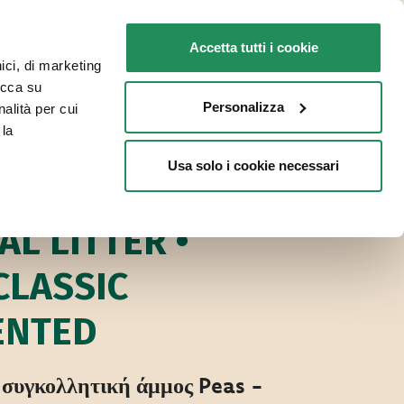
GR
Faq
Επικοινωνία
Accetta tutti i cookie
nici, di marketing
ΓΙΑ ΤΗ ΓΆΤΑ ΣΑΣ
ΣΗΜΕΙΑ ΠΩΛΗΣΗΣ
licca su
Personalizza
nalità per cui
 la
Usa solo i cookie necessari
Oasy Vegetal αμμοσ γατασ
ΤΑΣ
AL LITTER •
CLASSIC
ENTED
 συγκολλητική άμμος Peas -