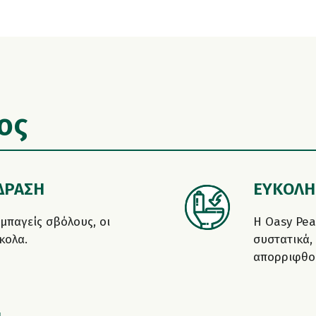
ος
ΔΡΑΣΗ
ΕΥΚΟΛΗ
μπαγείς σβόλους, οι
Η Oasy Pea
κολα.
συστατικά,
απορριφθού