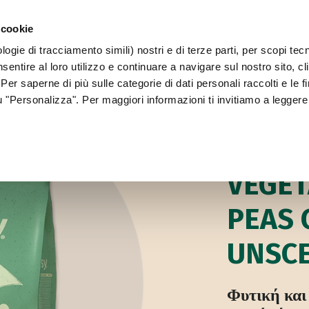
 cookie
ogie di tracciamento simili) nostri e di terze parti, per scopi tec
WORLD OF LOVE
ΓΙΑ ΤΟΝ ΣΚΎΛΟ ΣΑΣ
sentire al loro utilizzo e continuare a navigare sul nostro sito, c
 Per saperne di più sulle categorie di dati personali raccolti e le fi
su "Personalizza". Per maggiori informazioni ti invitiamo a leggere
Για τη γάτα σας
ΦΥΤΙΚΗ ΑΜΜΟΣ ΓΑ
VEGET
PEAS 
UNSC
Φυτική και