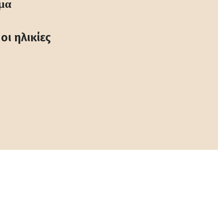
μα
 οι ηλικίες