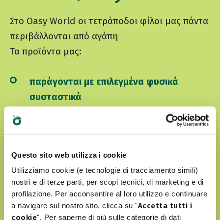
Στο Oasy World οι τετράποδοι φίλοι μας πάντα
περιβάλλονται από αγάπη
Τα προϊόντα μας:
παράγονται με επιλεγμένα φυσικά
συσταστικά
δεν περιέχουν τεχνητά χρώματα ή
αρώματα
δεν περιλαμβάνουν GMO και σόγια
Questo sito web utilizza i cookie
Utilizziamo cookie (e tecnologie di tracciamento simili)
είναι Cruelty free
nostri e di terze parti, per scopi tecnici, di marketing e di
profilazione. Per acconsentire al loro utilizzo e continuare
a navigare sul nostro sito, clicca su "
Accetta tutti i
ΑΝΑΚΑΛΎΨΤΕ ΤΟΝ WORLD OF LOVE ΜΑΣ
cookie
". Per saperne di più sulle categorie di dati