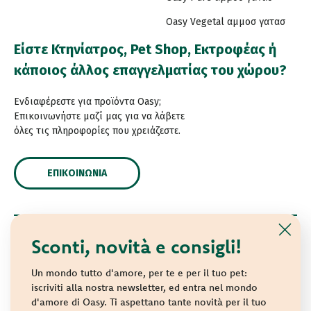
Oasy Vegetal αμμοσ γατασ
Είστε Κτηνίατρος, Pet Shop, Εκτροφέας ή
κάποιος άλλος επαγγελματίας του χώρου?
Ενδιαφέρεστε για προϊόντα Oasy;
Επικοινωνήστε μαζί μας για να λάβετε
όλες τις πληροφορίες που χρειάζεστε.
ΕΠΙΚΟΙΝΩΝΊΑ
Sconti, novità e consigli!
© 2021 Oasy. Με επιφύλαξη κάθε νόμιμου δικαιώματος.
Wonderfood S.p.A. Strada dei Censiti, 2 - 47891 Repubblica
Un mondo tutto d'amore, per te e per il tuo pet:
di San Marino - C.o.E. SM 04018
iscriviti alla nostra newsletter, ed entra nel mondo
d'amore di Oasy. Ti aspettano tante novità per il tuo
Privacy policy
-
Cookie policy
-
Sitemap