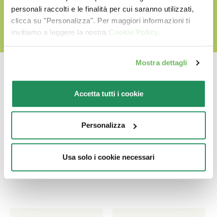
personali raccolti e le finalità per cui saranno utilizzati,
clicca su "Personalizza". Per maggiori informazioni ti
invitiamo a leggere la nostra
Cookie Policy
.
Mostra dettagli
Accetta tutti i cookie
Ποιο είναι το αγαπημένο
του?
Personalizza
Ανακαλύψτε τα καλύτερα προϊόντα για το
Usa solo i cookie necessari
κατοικίδιο σας