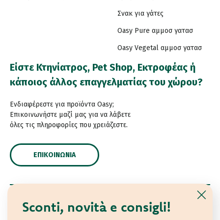
Σνακ για γάτες
Oasy Pure αμμοσ γατασ
Oasy Vegetal αμμοσ γατασ
Είστε Κτηνίατρος, Pet Shop, Εκτροφέας ή
κάποιος άλλος επαγγελματίας του χώρου?
Ενδιαφέρεστε για προϊόντα Oasy;
Επικοινωνήστε μαζί μας για να λάβετε
όλες τις πληροφορίες που χρειάζεστε.
ΕΠΙΚΟΙΝΩΝΊΑ
Sconti, novità e consigli!
© 2021 Oasy. Με επιφύλαξη κάθε νόμιμου δικαιώματος.