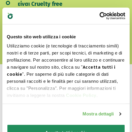
είναι Cruelty free
ΑΝΑΚΑΛΎΨΤΕ ΤΟΝ WORLD OF LOVE ΜΑΣ
Questo sito web utilizza i cookie
Utilizziamo cookie (e tecnologie di tracciamento simili)
nostri e di terze parti, per scopi tecnici, di marketing e di
profilazione. Per acconsentire al loro utilizzo e continuare
a navigare sul nostro sito, clicca su "
Accetta tutti i
cookie
". Per saperne di più sulle categorie di dati
personali raccolti e le finalità per cui saranno utilizzati,
clicca su "Personalizza". Per maggiori informazioni ti
invitiamo a leggere la nostra
Cookie Policy
.
Ποιο είναι το αγαπημένο
του?
Mostra dettagli
Ανακαλύψτε τα καλύτερα προϊόντα για το