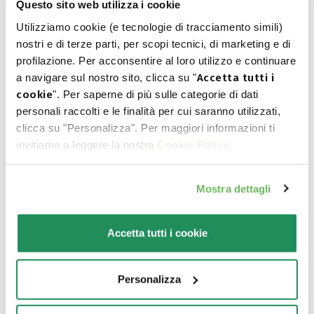
Questo sito web utilizza i cookie
Utilizziamo cookie (e tecnologie di tracciamento simili)
nostri e di terze parti, per scopi tecnici, di marketing e di
profilazione. Per acconsentire al loro utilizzo e continuare
Ποιο είναι το αγαπημένο
a navigare sul nostro sito, clicca su "
Accetta tutti i
του?
cookie
". Per saperne di più sulle categorie di dati
personali raccolti e le finalità per cui saranno utilizzati,
clicca su "Personalizza". Per maggiori informazioni ti
Ανακαλύψτε τα καλύτερα προϊόντα για το
invitiamo a leggere la nostra
Cookie Policy
.
κατοικίδιο σας
Mostra dettagli
Accetta tutti i cookie
Personalizza