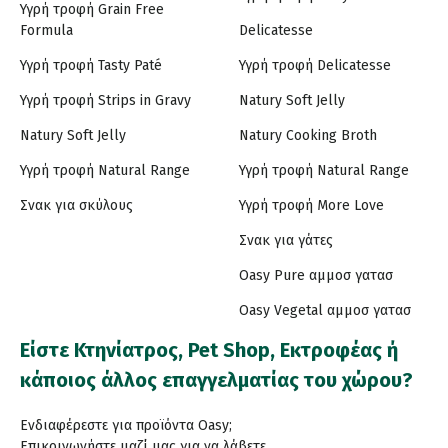
Υγρή τροφή Grain Free
Formula
Delicatesse
Υγρή τροφή Tasty Paté
Υγρή τροφή Delicatesse
Υγρή τροφή Strips in Gravy
Natury Soft Jelly
Natury Soft Jelly
Natury Cooking Broth
Υγρή τροφή Natural Range
Υγρή τροφή Natural Range
Σνακ για σκύλους
Υγρή τροφή More Love
Σνακ για γάτες
Oasy Pure αμμοσ γατασ
Oasy Vegetal αμμοσ γατασ
Είστε Κτηνίατρος, Pet Shop, Εκτροφέας ή
κάποιος άλλος επαγγελματίας του χώρου?
Ενδιαφέρεστε για προϊόντα Oasy;
Επικοινωνήστε μαζί μας για να λάβετε