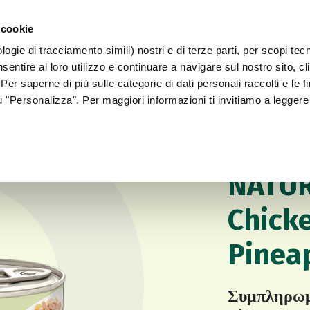
 cookie
ogie di tracciamento simili) nostri e di terze parti, per scopi tec
WORLD OF LOVE
ΓΙΑ ΤΟΝ ΣΚΎΛΟ ΣΑΣ
sentire al loro utilizzo e continuare a navigare sul nostro sito, c
 Per saperne di più sulle categorie di dati personali raccolti e le fi
su "Personalizza". Per maggiori informazioni ti invitiamo a leggere
Έντυπα παλιών προ
ΦΥΣΙΚΉ ΥΓΡΉ ΤΡΟΦ
NATUR
Chick
Pinea
Συμπληρωμα