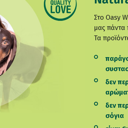
Στο Oasy W
μας πάντα 
Τα προϊόντ
παράγο
συστασ
δεν πε
αρώμα
δεν πε
σόγια