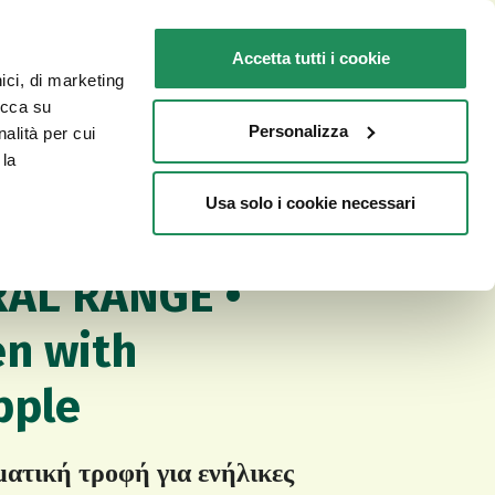
GR
Faq
Επικοινωνία
Accetta tutti i cookie
nici, di marketing
ΓΙΑ ΤΗ ΓΆΤΑ ΣΑΣ
ΣΗΜΕΙΑ ΠΩΛΗΣΗΣ
licca su
Personalizza
nalità per cui
 la
Usa solo i cookie necessari
ϊόντων
Ή ΓΙΑ ΓΆΤΕΣ
AL RANGE •
en with
pple
τική τροφή για ενήλικες