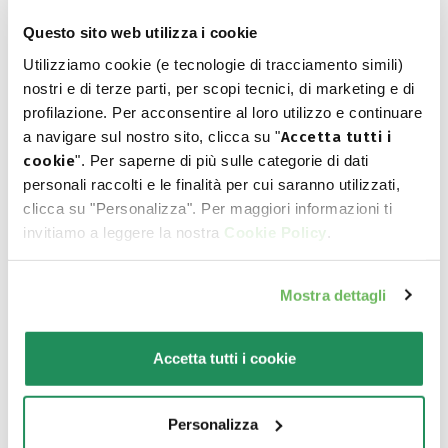
Questo sito web utilizza i cookie
Utilizziamo cookie (e tecnologie di tracciamento simili)
Ποιο είναι το αγαπημένο
nostri e di terze parti, per scopi tecnici, di marketing e di
profilazione. Per acconsentire al loro utilizzo e continuare
του?
a navigare sul nostro sito, clicca su "
Accetta tutti i
cookie
". Per saperne di più sulle categorie di dati
personali raccolti e le finalità per cui saranno utilizzati,
Ανακαλύψτε τα καλύτερα προϊόντα για το
clicca su "Personalizza". Per maggiori informazioni ti
κατοικίδιο σας
invitiamo a leggere la nostra
Cookie Policy
.
Mostra dettagli
Accetta tutti i cookie
Personalizza