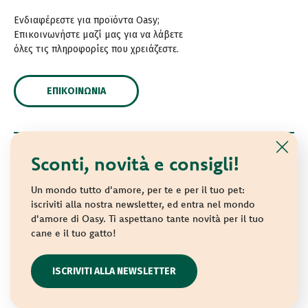
Ενδιαφέρεστε για προϊόντα Oasy;
Επικοινωνήστε μαζί μας για να λάβετε
όλες τις πληροφορίες που χρειάζεστε.
ΕΠΙΚΟΙΝΩΝΊΑ
Sconti, novità e consigli!
© 2021 Oasy. Με επιφύλαξη κάθε νόμιμου δικαιώματος.
Wonderfood S.p.A. Strada dei Censiti, 2 - 47891 Repubblica
Un mondo tutto d'amore, per te e per il tuo pet:
di San Marino - C.o.E. SM 04018
iscriviti alla nostra newsletter, ed entra nel mondo
d'amore di Oasy. Ti aspettano tante novità per il tuo
Privacy policy
-
Cookie policy
-
Sitemap
cane e il tuo gatto!
websolute
ISCRIVITI ALLA NEWSLETTER