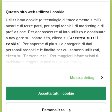
Στο Oasy World οι τετράποδοι φίλοι μας πάντα
Questo sito web utilizza i cookie
περιβάλλονται από αγάπη
Utilizziamo cookie (e tecnologie di tracciamento simili)
Τα προϊόντα μας:
nostri e di terze parti, per scopi tecnici, di marketing e di
profilazione. Per acconsentire al loro utilizzo e continuare
a navigare sul nostro sito, clicca su "
Accetta tutti i
παράγονται με επιλεγμένα φυσικά
cookie
". Per saperne di più sulle categorie di dati
συσταστικά
personali raccolti e le finalità per cui saranno utilizzati,
clicca su "Personalizza". Per maggiori informazioni ti
δεν περιέχουν τεχνητά χρώματα ή
invitiamo a leggere la nostra
Cookie Policy
.
αρώματα
δεν περιλαμβάνουν GMO και σόγια
Mostra dettagli
είναι Cruelty free
Accetta tutti i cookie
ΑΝΑΚΑΛΎΨΤΕ ΤΟΝ WORLD OF LOVE ΜΑΣ
Personalizza