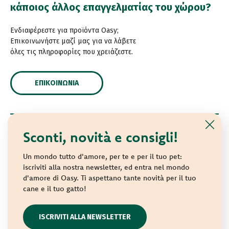
κάποιος άλλος επαγγελματίας του χώρου?
Ενδιαφέρεστε για προϊόντα Oasy;
Επικοινωνήστε μαζί μας για να λάβετε
όλες τις πληροφορίες που χρειάζεστε.
ΕΠΙΚΟΙΝΩΝΊΑ
Sconti, novità e consigli!
© 2021 Oasy. Με επιφύλαξη κάθε νόμιμου δικαιώματος.
Wonderfood S.p.A. Strada dei Censiti, 2 - 47891 Repubblica
Un mondo tutto d'amore, per te e per il tuo pet:
di San Marino - C.o.E. SM 04018
iscriviti alla nostra newsletter, ed entra nel mondo
d'amore di Oasy. Ti aspettano tante novità per il tuo
Privacy policy
-
Cookie policy
-
Sitemap
cane e il tuo gatto!
websolute
ISCRIVITI ALLA NEWSLETTER