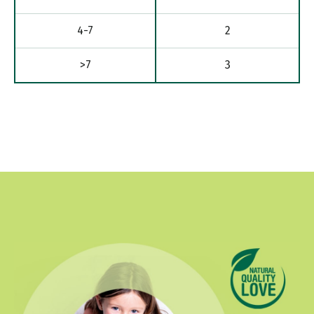
4-7
2
>7
3