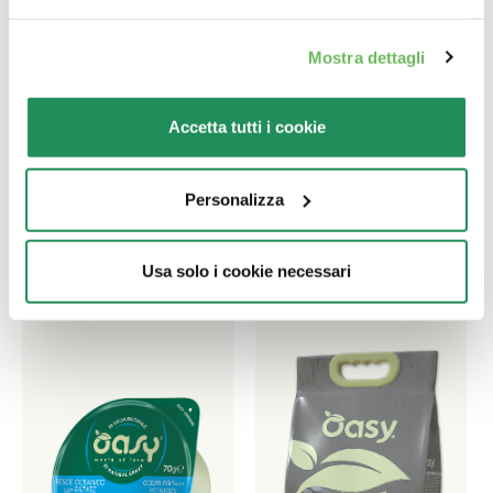
Mostra dettagli
Ποιο είναι το αγαπημένο
του?
Accetta tutti i cookie
Ανακαλύψτε τα καλύτερα προϊόντα για το
Personalizza
κατοικίδιο σας
Usa solo i cookie necessari