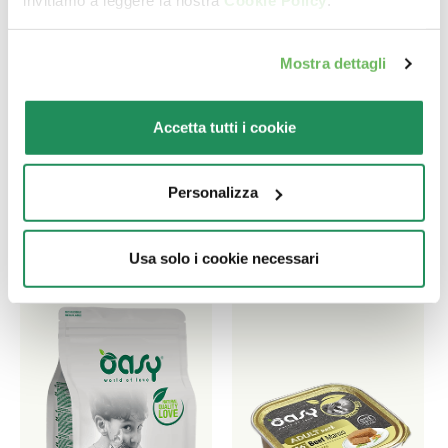
invitiamo a leggere la nostra
Cookie Policy
.
Ποιο είναι το αγαπημένο
Mostra dettagli
του?
Accetta tutti i cookie
Ανακαλύψτε τα καλύτερα προϊόντα για το
κατοικίδιο σας
Personalizza
Usa solo i cookie necessari