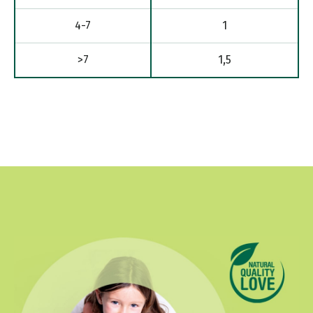
4-7
1
>7
1,5