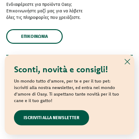
Ενδιαφέρεστε για προϊόντα Oasy;
Επικοινωνήστε μαζί μας για να λάβετε
όλες τις πληροφορίες που χρειάζεστε.
ΕΠΙΚΟΙΝΩΝΊΑ
Sconti, novità e consigli!
© 2021 Oasy. Με επιφύλαξη κάθε νόμιμου δικαιώματος.
Wonderfood S.p.A. Strada dei Censiti, 2 - 47891 Repubblica
Un mondo tutto d'amore, per te e per il tuo pet:
di San Marino - C.o.E. SM 04018
iscriviti alla nostra newsletter, ed entra nel mondo
d'amore di Oasy. Ti aspettano tante novità per il tuo
Privacy policy
-
Cookie policy
-
Sitemap
cane e il tuo gatto!
websolute
ISCRIVITI ALLA NEWSLETTER