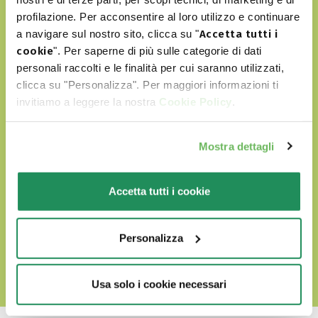
profilazione. Per acconsentire al loro utilizzo e continuare
παράγονται με επιλεγμένα φυσικά
a navigare sul nostro sito, clicca su "
Accetta tutti i
cookie
". Per saperne di più sulle categorie di dati
συσταστικά
personali raccolti e le finalità per cui saranno utilizzati,
δεν περιέχουν τεχνητά χρώματα ή
clicca su "Personalizza". Per maggiori informazioni ti
invitiamo a leggere la nostra
Cookie Policy
.
αρώματα
δεν περιλαμβάνουν GMO και σόγια
Mostra dettagli
είναι Cruelty free
Accetta tutti i cookie
ΑΝΑΚΑΛΎΨΤΕ ΤΟΝ WORLD OF LOVE ΜΑΣ
Personalizza
Usa solo i cookie necessari