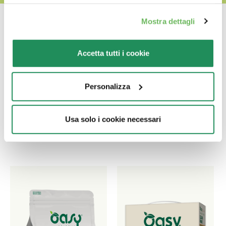
Mostra dettagli
Accetta tutti i cookie
Ποιο είναι το αγαπημένο
του?
Personalizza
Ανακαλύψτε τα καλύτερα προϊόντα για το
Usa solo i cookie necessari
κατοικίδιο σας