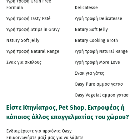
Υγρή τροφή Grain Free
Formula
Delicatesse
Υγρή τροφή Tasty Paté
Υγρή τροφή Delicatesse
Υγρή τροφή Strips in Gravy
Natury Soft Jelly
Natury Soft Jelly
Natury Cooking Broth
Υγρή τροφή Natural Range
Υγρή τροφή Natural Range
Σνακ για σκύλους
Υγρή τροφή More Love
Σνακ για γάτες
Oasy Pure αμμοσ γατασ
Oasy Vegetal αμμοσ γατασ
Είστε Κτηνίατρος, Pet Shop, Εκτροφέας ή
κάποιος άλλος επαγγελματίας του χώρου?
Ενδιαφέρεστε για προϊόντα Oasy;
Επικοινωνήστε μαζί μας για να λάβετε