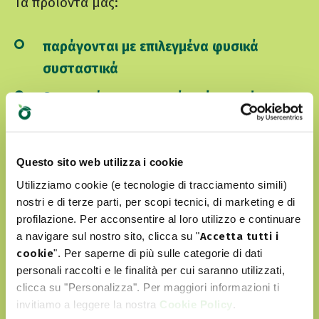
Τα προϊόντα μας:
παράγονται με επιλεγμένα φυσικά
συσταστικά
δεν περιέχουν τεχνητά χρώματα ή
αρώματα
δεν περιλαμβάνουν GMO και σόγια
Questo sito web utilizza i cookie
είναι Cruelty free
Utilizziamo cookie (e tecnologie di tracciamento simili)
nostri e di terze parti, per scopi tecnici, di marketing e di
profilazione. Per acconsentire al loro utilizzo e continuare
a navigare sul nostro sito, clicca su "
Accetta tutti i
ΑΝΑΚΑΛΎΨΤΕ ΤΟΝ WORLD OF LOVE ΜΑΣ
cookie
". Per saperne di più sulle categorie di dati
personali raccolti e le finalità per cui saranno utilizzati,
clicca su "Personalizza". Per maggiori informazioni ti
invitiamo a leggere la nostra
Cookie Policy
.