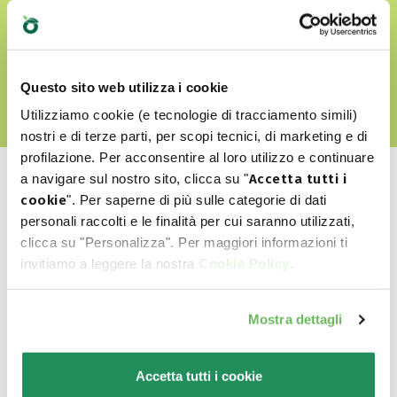
ΑΝΑΚΑΛΎΨΤΕ ΤΟΝ WORLD OF LOVE ΜΑΣ
Questo sito web utilizza i cookie
Utilizziamo cookie (e tecnologie di tracciamento simili)
nostri e di terze parti, per scopi tecnici, di marketing e di
profilazione. Per acconsentire al loro utilizzo e continuare
a navigare sul nostro sito, clicca su "
Accetta tutti i
cookie
". Per saperne di più sulle categorie di dati
personali raccolti e le finalità per cui saranno utilizzati,
clicca su "Personalizza". Per maggiori informazioni ti
Ποιο είναι το αγαπημένο
invitiamo a leggere la nostra
Cookie Policy
.
του?
Mostra dettagli
Ανακαλύψτε τα καλύτερα προϊόντα για το
κατοικίδιο σας
Accetta tutti i cookie