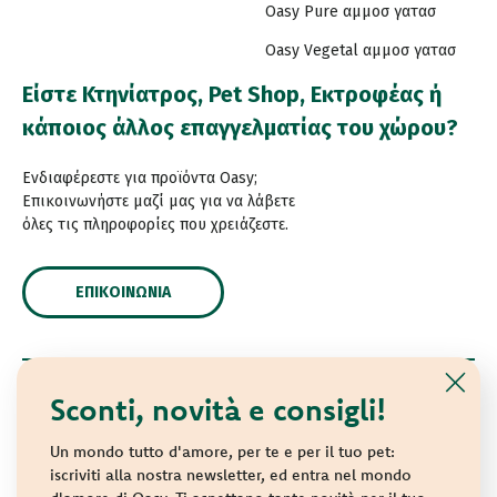
Oasy Pure αμμοσ γατασ
Oasy Vegetal αμμοσ γατασ
Είστε Κτηνίατρος, Pet Shop, Εκτροφέας ή
κάποιος άλλος επαγγελματίας του χώρου?
Ενδιαφέρεστε για προϊόντα Oasy;
Επικοινωνήστε μαζί μας για να λάβετε
όλες τις πληροφορίες που χρειάζεστε.
ΕΠΙΚΟΙΝΩΝΊΑ
Sconti, novità e consigli!
© 2021 Oasy. Με επιφύλαξη κάθε νόμιμου δικαιώματος.
Wonderfood S.p.A. Strada dei Censiti, 2 - 47891 Repubblica
Un mondo tutto d'amore, per te e per il tuo pet:
di San Marino - C.o.E. SM 04018
iscriviti alla nostra newsletter, ed entra nel mondo