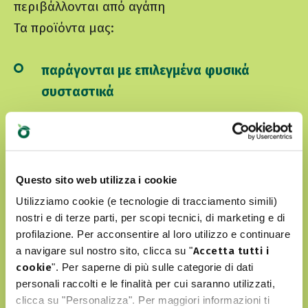
περιβάλλονται από αγάπη
Τα προϊόντα μας:
παράγονται με επιλεγμένα φυσικά
συσταστικά
δεν περιέχουν τεχνητά χρώματα ή
αρώματα
δεν περιλαμβάνουν GMO και σόγια
Questo sito web utilizza i cookie
είναι Cruelty free
Utilizziamo cookie (e tecnologie di tracciamento simili)
nostri e di terze parti, per scopi tecnici, di marketing e di
profilazione. Per acconsentire al loro utilizzo e continuare
a navigare sul nostro sito, clicca su "
Accetta tutti i
ΑΝΑΚΑΛΎΨΤΕ ΤΟΝ WORLD OF LOVE ΜΑΣ
cookie
". Per saperne di più sulle categorie di dati
personali raccolti e le finalità per cui saranno utilizzati,
clicca su "Personalizza". Per maggiori informazioni ti