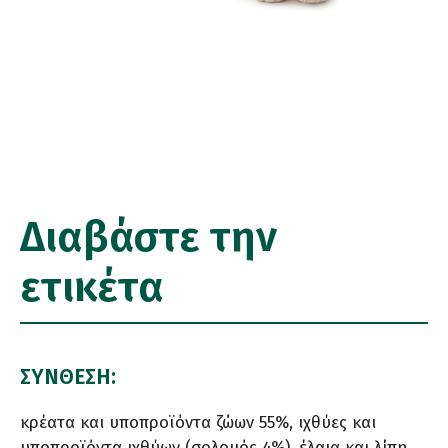
Διαβάστε την
ετικέτα
ΣΥΝΘΕΣΗ:
κρέατα και υποπροϊόντα ζώων 55%, ιχθύες και
υποπροϊόντα ιχθύων (σολομός 4%), έλαια και λίπη,