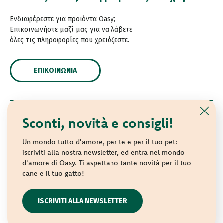
Ενδιαφέρεστε για προϊόντα Oasy;
Επικοινωνήστε μαζί μας για να λάβετε
όλες τις πληροφορίες που χρειάζεστε.
ΕΠΙΚΟΙΝΩΝΊΑ
Sconti, novità e consigli!
© 2021 Oasy. Με επιφύλαξη κάθε νόμιμου δικαιώματος.
Wonderfood S.p.A. Strada dei Censiti, 2 - 47891 Repubblica
Un mondo tutto d'amore, per te e per il tuo pet:
di San Marino - C.o.E. SM 04018
iscriviti alla nostra newsletter, ed entra nel mondo
d'amore di Oasy. Ti aspettano tante novità per il tuo
Privacy policy
-
Cookie policy
-
Sitemap
cane e il tuo gatto!
websolute
ISCRIVITI ALLA NEWSLETTER