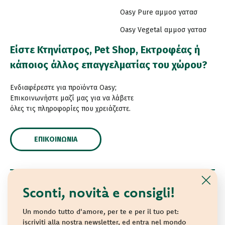
Oasy Pure αμμοσ γατασ
Oasy Vegetal αμμοσ γατασ
Είστε Κτηνίατρος, Pet Shop, Εκτροφέας ή
κάποιος άλλος επαγγελματίας του χώρου?
Ενδιαφέρεστε για προϊόντα Oasy;
Επικοινωνήστε μαζί μας για να λάβετε
όλες τις πληροφορίες που χρειάζεστε.
ΕΠΙΚΟΙΝΩΝΊΑ
Sconti, novità e consigli!
© 2021 Oasy. Με επιφύλαξη κάθε νόμιμου δικαιώματος.
Wonderfood S.p.A. Strada dei Censiti, 2 - 47891 Repubblica
Un mondo tutto d'amore, per te e per il tuo pet:
di San Marino - C.o.E. SM 04018
iscriviti alla nostra newsletter, ed entra nel mondo