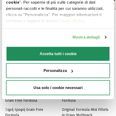
cookie
". Per saperne di più sulle categorie di dati
personali raccolti e le finalità per cui saranno utilizzati,
clicca su "Personalizza". Per maggiori informazioni ti
invitiamo a leggere la nostra
Cookie Policy
.
World of Love
Mostra dettagli
Για τον σκύλο σας
Για τη γάτα σας
Accetta tutti i cookie
Secco Original Formula
Secco Original
Ξηρή τροφή Lifestage
Secco Superior
Personalizza
Monoprotein Formula
Ξηρή τροφή Lifestage
Ξηρή τροφή One Animal
Grain Free Formula
Usa solo i cookie necessari
Protein
Ξηρή τροφή Grain Free
Grain Free Formula
Formula
Ξηρή τροφή Grain Free
Original Formula Mini Fillets
Formula
in Gravy Multipack