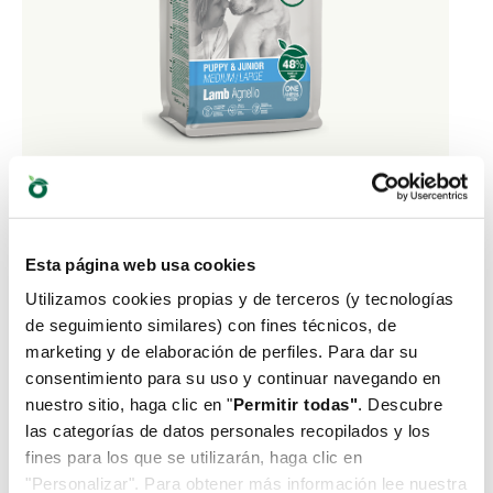
ONE ANIMAL PROTEIN • Puppy & Junior
Medium/Large Agnello
Esta página web usa cookies
Utilizamos cookies propias y de terceros (y tecnologías
Alimento completo per cuccioli di taglia media e
de seguimiento similares) con fines técnicos, de
grande fino a 18 mesi
marketing y de elaboración de perfiles. Para dar su
consentimiento para su uso y continuar navegando en
VAI ALLA SCHEDA PRODOTTO
nuestro sitio, haga clic en "
Permitir todas"
. Descubre
las categorías de datos personales recopilados y los
fines para los que se utilizarán, haga clic en
"Personalizar". Para obtener más información lee nuestra