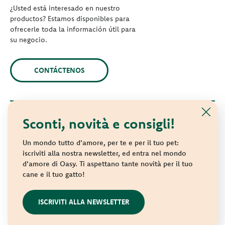
¿Usted está interesado en nuestro
productos? Estamos disponibles para
ofrecerle toda la información útil para
su negocio.
CONTÁCTENOS
Sconti, novità e consigli!
© 2021 Oasy. Todos los derechos reservados.
Wonderfood S.p.A. Strada dei Censiti, 2 - 47891 Repubblica di
Un mondo tutto d'amore, per te e per il tuo pet:
San Marino - C.o.E. SM 04018
iscriviti alla nostra newsletter, ed entra nel mondo
d'amore di Oasy. Ti aspettano tante novità per il tuo
Privacy policy
-
Cookie policy
-
Sitemap
cane e il tuo gatto!
websolute
ISCRIVITI ALLA NEWSLETTER