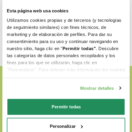
186-
6-8
159-193
132-160
Esta página web usa cookies
225
Utilizamos cookies propias y de terceros (y tecnologías
de seguimiento similares) con fines técnicos, de
225-
193-
8-10
160-186
marketing y de elaboración de perfiles. Para dar su
261
224
consentimiento para su uso y continuar navegando en
nuestro sitio, haga clic en "
Permitir todas"
. Descubre
las categorías de datos personales recopilados y los
fines para los que se utilizarán, haga clic en
"Personalizar". Para obtener más información lee nuestra
Politica de Cookie
.
Mostrar detalles
Permitir todas
Personalizar