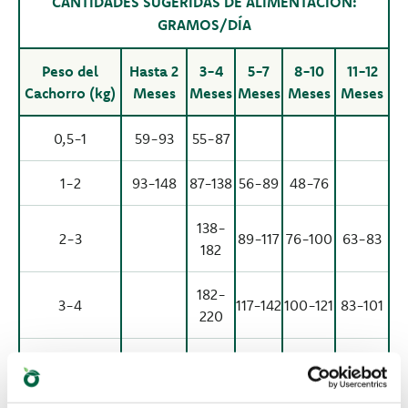
CANTIDADES SUGERIDAS DE ALIMENTACIÓN:
GRAMOS/DÍA
Peso del
Hasta 2
3-4
5-7
8-10
11-12
Cachorro (kg)
Meses
Meses
Meses
Meses
Meses
0,5-1
59-93
55-87
1-2
93-148
87-138
56-89
48-76
138-
2-3
89-117
76-100
63-83
182
182-
3-4
117-142
100-121
83-101
220
220-
142-
4-6
121-159
101-132
289
186