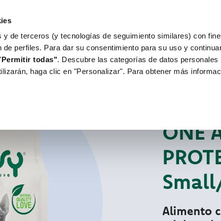
ies
 y de terceros (y tecnologías de seguimiento similares) con fine
WORLD OF LOVE
PARA TU PERRO
n de perfiles. Para dar su consentimiento para su uso y continu
"
Permitir todas"
. Descubre las categorías de datos personales 
tilizarán, haga clic en "Personalizar". Para obtener más informac
Para tu perro
Se
PIENSO MONOPRO
ONE 
PROTE
Small
Alimento c