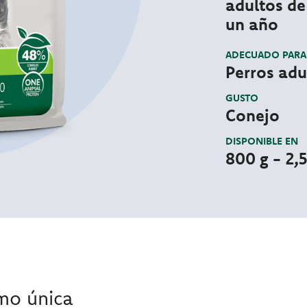
adultos de
un año
ADECUADO PARA
Perros adu
GUSTO
Conejo
DISPONIBLE EN
800 g - 2,5
mo única