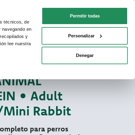
ES
Faq
Contactos
Permitir todas
s técnicos, de
PARA TU GATO
DÓNDE COMPRAR
ar navegando en
Personalizar
recopilados y
ión lee nuestra
Denegar
cos One Animal Protein
TEICO PARA PERROS
ANIMAL
IN • Adult
/Mini Rabbit
ompleto para perros