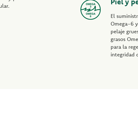
Piel y p
ular.
El suminist
Omega-6 y 
pelaje grue
grasos Ome
para la reg
integridad d