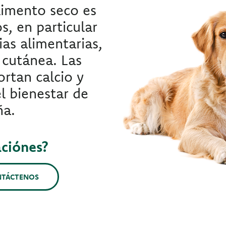
limento seco es
s, en particular
ias alimentarias,
y cutánea. Las
rtan calcio y
el bienestar de
ña.
aciónes?
NTÁCTENOS