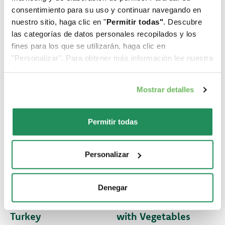
consentimiento para su uso y continuar navegando en
nuestro sitio, haga clic en "
Permitir todas"
. Descubre
las categorías de datos personales recopilados y los
fines para los que se utilizarán, haga clic en
"Personalizar". Para obtener más información lee nuestra
Politica de Cookie
.
Mostrar detalles
Permitir todas
Personalizar
GRAIN FREE
GRAIN FREE
FORMULA • Adult
FORMULA • Adult
Denegar
Medium/Large
Small/Mini TURKEY
Turkey
with Vegetables