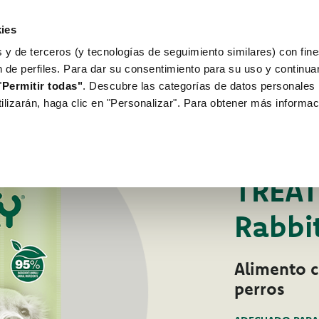
ies
 y de terceros (y tecnologías de seguimiento similares) con fine
WORLD OF LOVE
PARA TU PERRO
n de perfiles. Para dar su consentimiento para su uso y continu
"
Permitir todas"
. Descubre las categorías de datos personales 
tilizarán, haga clic en "Personalizar". Para obtener más informac
Para tu perro
Pr
SNACKS PARA PER
TREATS
Rabbi
Alimento 
perros