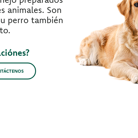
s animales. Son
 su perro también
to.
aciónes?
NTÁCTENOS