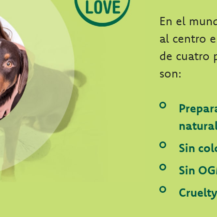
En el mun
al centro 
de cuatro 
son:
Prepar
natura
Sin col
Sin OG
Cruelt