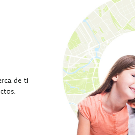
r
rca de ti
ctos.