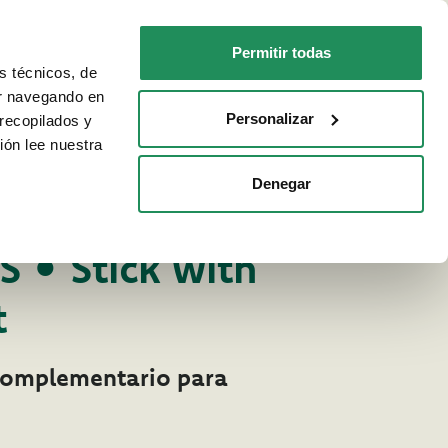
ES
Faq
Contactos
Permitir todas
s técnicos, de
PARA TU GATO
DÓNDE COMPRAR
ar navegando en
Personalizar
recopilados y
ión lee nuestra
Denegar
emios para perros
ROS
 • Stick with
t
complementario para