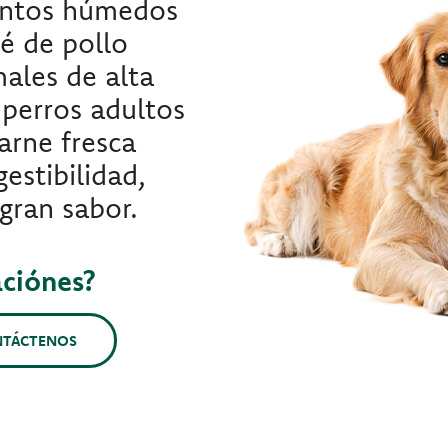
mentos húmedos
é de pollo
ales de alta
 perros adultos
carne fresca
estibilidad,
 gran sabor.
aciónes?
NTÁCTENOS