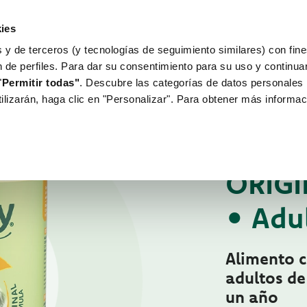
ies
 y de terceros (y tecnologías de seguimiento similares) con fine
WORLD OF LOVE
PARA TU PERRO
n de perfiles. Para dar su consentimiento para su uso y continu
"
Permitir todas"
. Descubre las categorías de datos personales 
tilizarán, haga clic en "Personalizar". Para obtener más informac
Para tu perro
Pa
COMIDA HÚMEDA 
ORIG
• Adu
Alimento c
adultos de 
un año