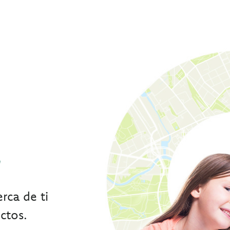
r
rca de ti
ctos.