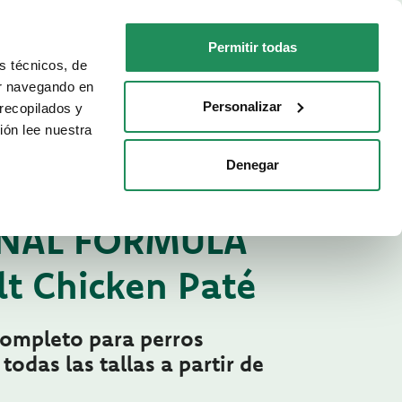
ES
Faq
Contactos
Permitir todas
s técnicos, de
PARA TU GATO
DÓNDE COMPRAR
ar navegando en
Personalizar
recopilados y
ión lee nuestra
Denegar
té Original Formula
PARA PERROS
INAL FORMULA
lt Chicken Paté
ompleto para perros
todas las tallas a partir de